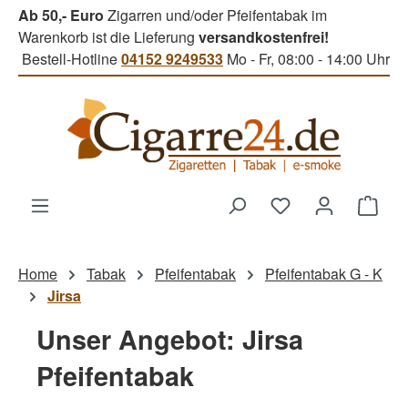
Ab 50,- Euro
Zigarren und/oder Pfeifentabak im
Zum Hauptinhalt springen
Warenkorb ist die Lieferung
versandkostenfrei!
Bestell-Hotline
04152 9249533
Mo - Fr, 08:00 - 14:00 Uhr
Du hast 0 Produk
Ware
Home
Tabak
Pfeifentabak
Pfeifentabak G - K
Jirsa
Unser Angebot: Jirsa
Pfeifentabak