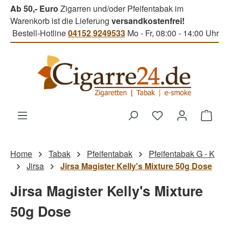
Ab 50,- Euro
Zigarren und/oder Pfeifentabak im
Zum Hauptinhalt springen
Warenkorb ist die Lieferung
versandkostenfrei!
Bestell-Hotline
04152 9249533
Mo - Fr, 08:00 - 14:00 Uhr
Du hast 0 Produk
Ware
Home
Tabak
Pfeifentabak
Pfeifentabak G - K
Jirsa
Jirsa Magister Kelly's Mixture 50g Dose
Jirsa Magister Kelly's Mixture
50g Dose