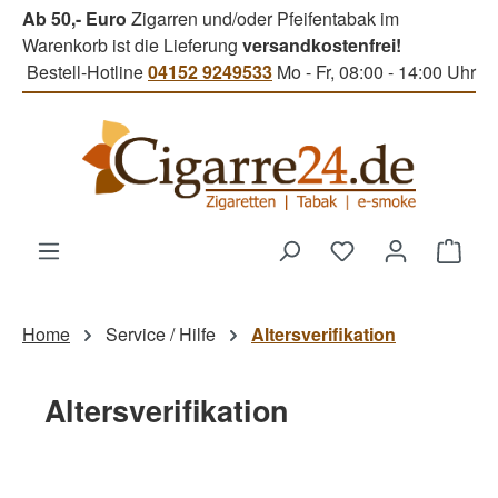
Ab 50,- Euro
Zigarren und/oder Pfeifentabak im
Zum Hauptinhalt springen
Warenkorb ist die Lieferung
versandkostenfrei!
Bestell-Hotline
04152 9249533
Mo - Fr, 08:00 - 14:00 Uhr
Du hast 0 Produk
Ware
Home
Service / Hilfe
Altersverifikation
Altersverifikation