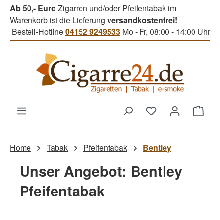
Ab 50,- Euro
Zigarren und/oder Pfeifentabak im
Zum Hauptinhalt springen
Warenkorb ist die Lieferung
versandkostenfrei!
Bestell-Hotline
04152 9249533
Mo - Fr, 08:00 - 14:00 Uhr
Du hast 0 Produk
Ware
Home
Tabak
Pfeifentabak
Bentley
Unser Angebot: Bentley
Pfeifentabak