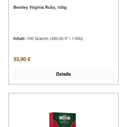
Bentley Virginia Ruby, 100g
Inhalt:
100 Gramm
(330,00 €* / 1 Kilo)
Regulärer Preis:
33,00 €
Details