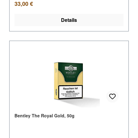
Regulärer Preis:
33,00 €
Details
Bentley The Royal Gold, 50g