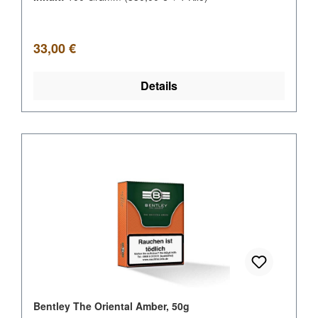
Regulärer Preis:
33,00 €
Details
Bentley The Oriental Amber, 50g