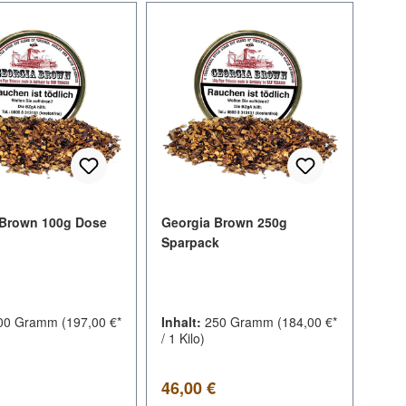
 Brown 100g Dose
Georgia Brown 250g
Sparpack
00 Gramm
(197,00 €*
Inhalt:
250 Gramm
(184,00 €*
/ 1 Kilo)
er Preis:
Regulärer Preis:
46,00 €