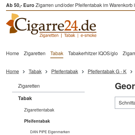
Ab 50,- Euro
Zigarren und/oder Pfeifentabak im Warenkorb i
m Hauptinhalt springen
Zur Suche springen
Zur Hauptnavigation springen
Home
Zigaretten
Tabak
Tabakerhitzer IQOS/glo
Zigar
Home
Tabak
Pfeifentabak
Pfeifentabak G - K
Geor
Zigaretten
Tabak
Schnitt
Zigarettentabak
Pfeifentabak
DAN PIPE Eigenmarken