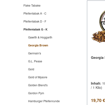
Flake Tabake
Pfeifentabak A - C
Pfeifentabak D - F
Pfeifentabak G - K
Gawith & Hoggarth
Georgia Brown
Germain's
Georgia
G.L. Pease
Gold
Gold of Mysore
Inhalt:
1
Golden Blend's
/ 1 Kilo)
Gordon Pym
Regulär
19,70 €
Hamburger Pfeifenrunde