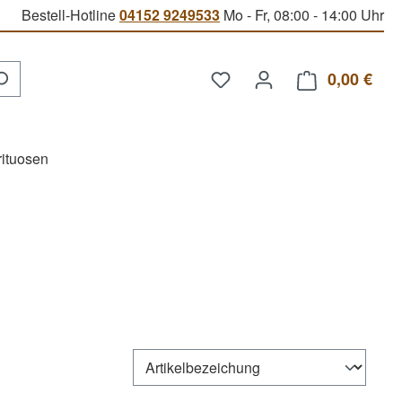
Bestell-Hotline
04152 9249533
Mo - Fr, 08:00 - 14:00 Uhr
Du hast 0 Produkte auf d
0,00 €
Ware
rituosen