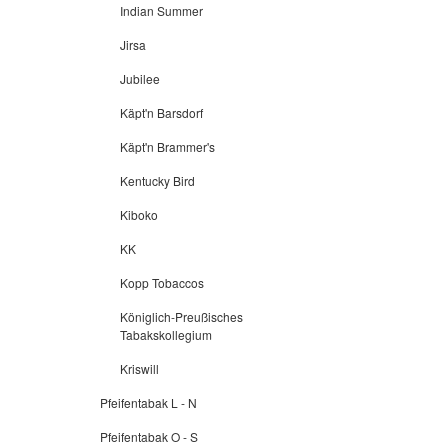
Indian Summer
Jirsa
Jubilee
Käpt'n Barsdorf
Käpt'n Brammer's
Kentucky Bird
Kiboko
KK
Kopp Tobaccos
Königlich-Preußisches
Tabakskollegium
Kriswill
Pfeifentabak L - N
Pfeifentabak O - S