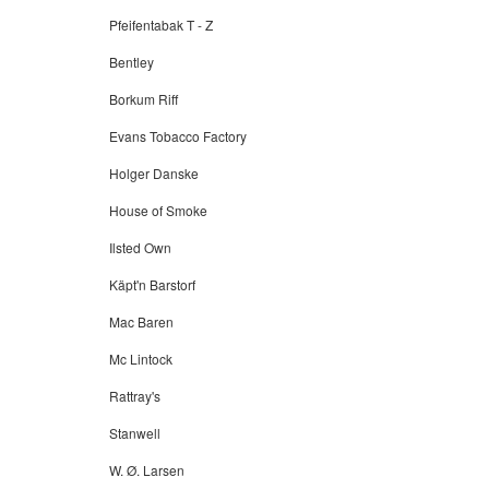
Pfeifentabak T - Z
Bentley
Borkum Riff
Evans Tobacco Factory
Holger Danske
House of Smoke
Ilsted Own
Käpt'n Barstorf
Mac Baren
Mc Lintock
Rattray's
Stanwell
W. Ø. Larsen