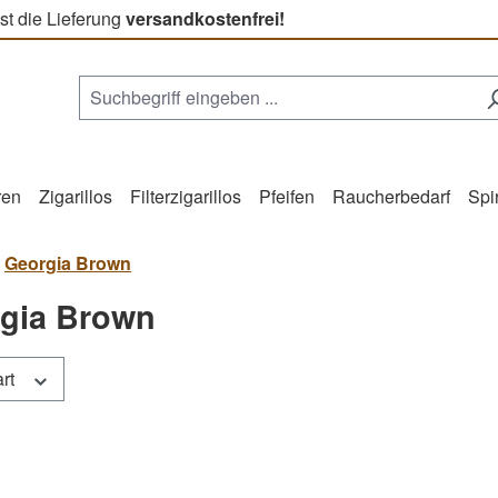
st die Lieferung
versandkostenfrei!
ren
Zigarillos
Filterzigarillos
Pfeifen
Raucherbedarf
Spi
Georgia Brown
gia Brown
art