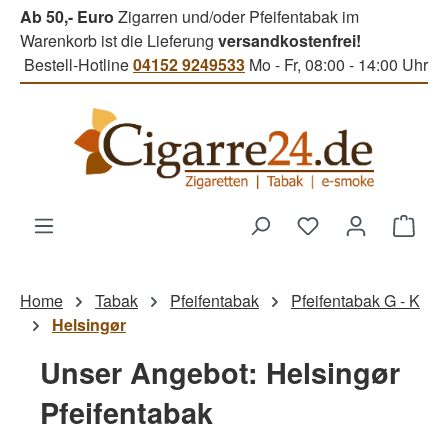
Ab 50,- Euro
Zigarren und/oder Pfeifentabak im
Zum Hauptinhalt springen
Warenkorb ist die Lieferung
versandkostenfrei!
Bestell-Hotline
04152 9249533
Mo - Fr, 08:00 - 14:00 Uhr
Du hast 0 Produk
Ware
Home
Tabak
Pfeifentabak
Pfeifentabak G - K
Helsingør
Unser Angebot: Helsingør
Pfeifentabak