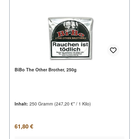
BiBo The Other Brother, 250g
Inhalt:
250 Gramm
(247,20 €* / 1 Kilo)
Regulärer Preis:
61,80 €