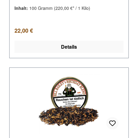
Inhalt:
100 Gramm
(220,00 €* / 1 Kilo)
Regulärer Preis:
22,00 €
Details