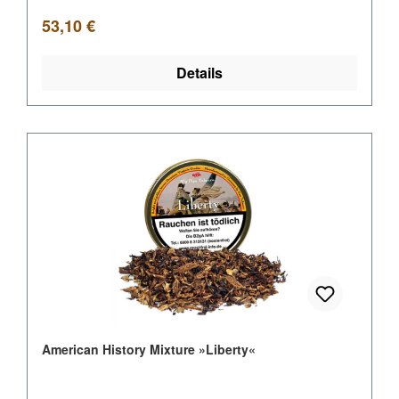
Regulärer Preis:
53,10 €
Details
American History Mixture »Liberty«