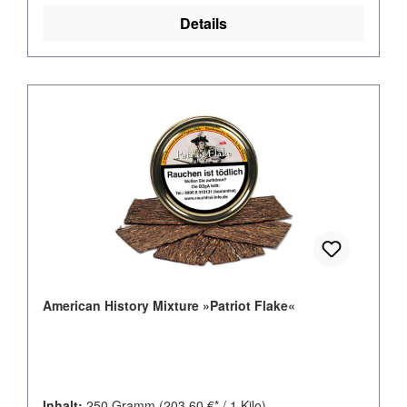
Details
American History Mixture »Patriot Flake«
Inhalt:
250 Gramm
(203,60 €* / 1 Kilo)