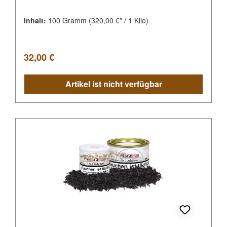
Inhalt:
100 Gramm
(320,00 €* / 1 Kilo)
Regulärer Preis:
32,00 €
Artikel ist nicht verfügbar