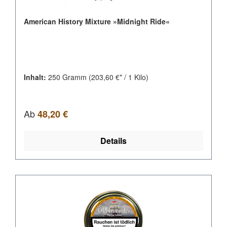
American History Mixture »Midnight Ride«
Inhalt:
250 Gramm
(203,60 €* / 1 Kilo)
Regulärer Preis:
Ab
48,20 €
Details