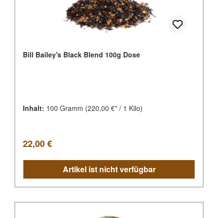
Bill Bailey's Black Blend 100g Dose
Inhalt:
100 Gramm
(220,00 €* / 1 Kilo)
Regulärer Preis:
22,00 €
Artikel ist nicht verfügbar