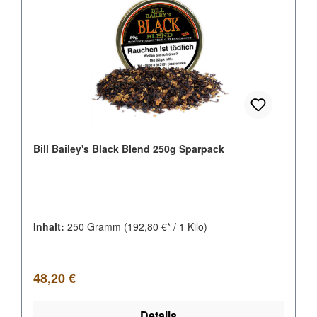
Bill Bailey's Black Blend 250g Sparpack
Inhalt:
250 Gramm
(192,80 €* / 1 Kilo)
Regulärer Preis:
48,20 €
Details