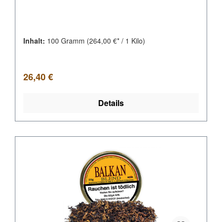
Inhalt:
100 Gramm
(264,00 €* / 1 Kilo)
Regulärer Preis:
26,40 €
Details