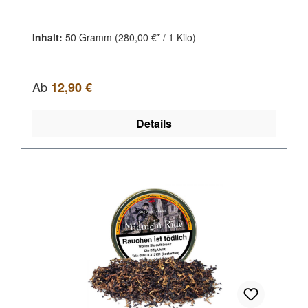
Inhalt:
50 Gramm
(280,00 €* / 1 Kilo)
Regulärer Preis:
Ab
12,90 €
Details