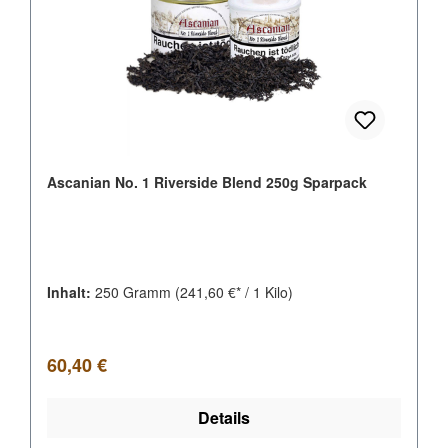
Ascanian No. 1 Riverside Blend 250g Sparpack
Inhalt:
250 Gramm
(241,60 €* / 1 Kilo)
Regulärer Preis:
60,40 €
Details