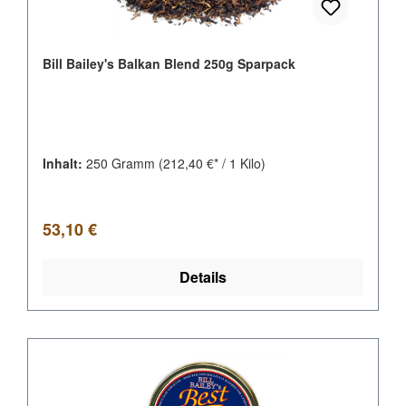
Bill Bailey's Balkan Blend 250g Sparpack
Inhalt:
250 Gramm
(212,40 €* / 1 Kilo)
Regulärer Preis:
53,10 €
Details