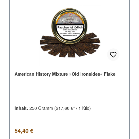
American History Mixture »Old Ironsides« Flake
Inhalt:
250 Gramm
(217,60 €* / 1 Kilo)
Regulärer Preis:
54,40 €