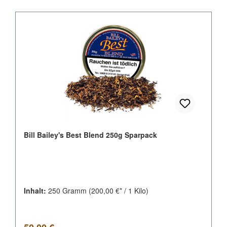
Bill Bailey's Best Blend 250g Sparpack
Inhalt:
250 Gramm
(200,00 €* / 1 Kilo)
Regulärer Preis: