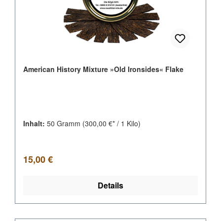
American History Mixture »Old Ironsides« Flake
Inhalt:
50 Gramm
(300,00 €* / 1 Kilo)
Regulärer Preis:
15,00 €
Details