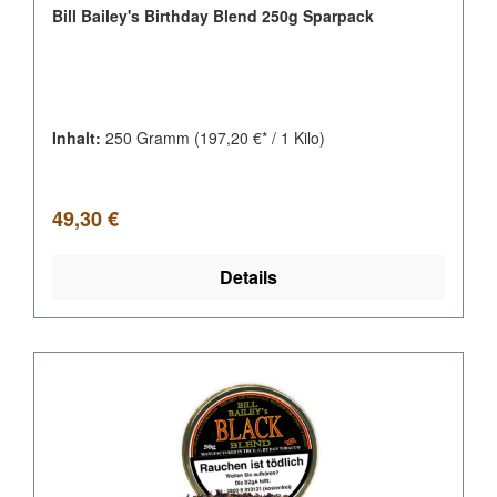
Bill Bailey's Birthday Blend 250g Sparpack
Inhalt:
250 Gramm
(197,20 €* / 1 Kilo)
Regulärer Preis:
49,30 €
Details