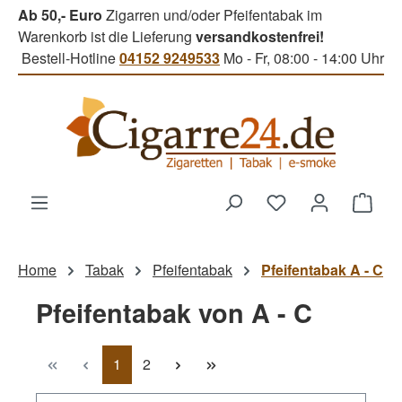
Ab 50,- Euro
Zigarren und/oder Pfeifentabak im
Zum Hauptinhalt springen
Warenkorb ist die Lieferung
versandkostenfrei!
Bestell-Hotline
04152 9249533
Mo - Fr, 08:00 - 14:00 Uhr
Du hast 0 Produk
Ware
Home
Tabak
Pfeifentabak
Pfeifentabak A - C
Pfeifentabak von A - C
Seite
Seite
1
2