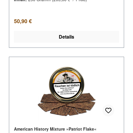
Regulärer Preis:
50,90 €
Details
American History Mixture »Patriot Flake«