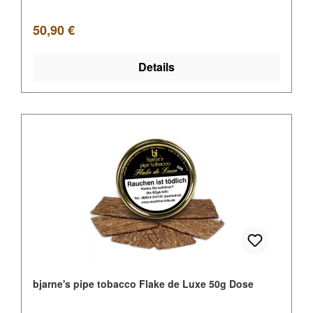
Regulärer Preis:
50,90 €
Details
bjarne's pipe tobacco Flake de Luxe 50g Dose