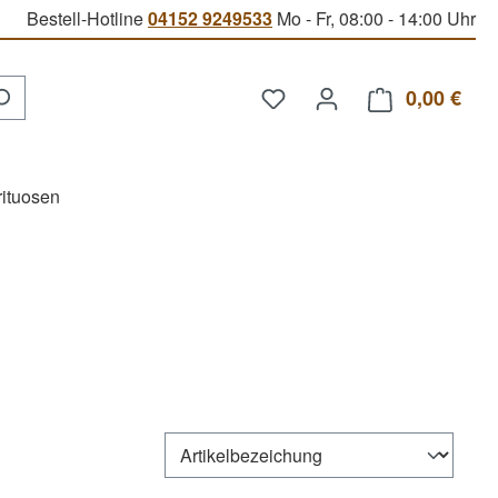
Bestell-Hotline
04152 9249533
Mo - Fr, 08:00 - 14:00 Uhr
Du hast 0 Produkte auf d
0,00 €
Ware
rituosen