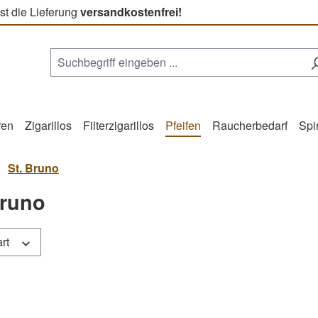
st die Lieferung
versandkostenfrei!
ren
Zigarillos
Filterzigarillos
Pfeifen
Raucherbedarf
Spi
St. Bruno
Bruno
art