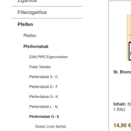
Zigarillos
Filterzigarillos
Pfeifen
Pfeifen
Pfeifentabak
DAN PIPE Eigenmarken
Flake Tabake
St. Brun
Pfeifentabak A - C
Pfeifentabak D - F
Pfeifentabak G - K
Inhalt:
5
Pfeifentabak L - N
1 Kilo)
Pfeifentabak O - S
Regulär
14,90 €
Ocean Liner Series