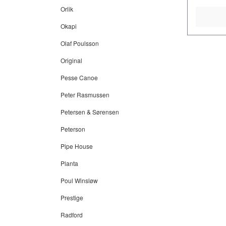
Orlik
Okapi
Olaf Poulsson
Original
Pesse Canoe
Peter Rasmussen
Petersen & Sørensen
Peterson
Pipe House
Planta
Poul Winsløw
Prestige
Radford