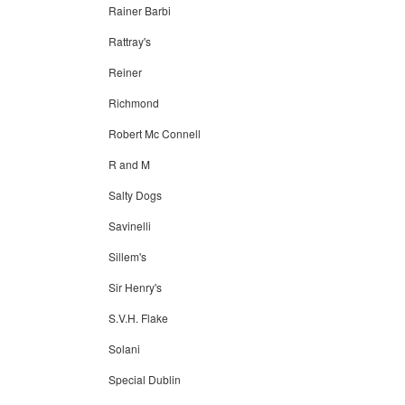
Rainer Barbi
Rattray's
Reiner
Richmond
Robert Mc Connell
R and M
Salty Dogs
Savinelli
Sillem's
Sir Henry's
S.V.H. Flake
Solani
Special Dublin