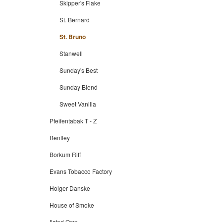
Skipper's Flake
St. Bernard
St. Bruno
Stanwell
Sunday's Best
Sunday Blend
Sweet Vanilla
Pfeifentabak T - Z
Bentley
Borkum Riff
Evans Tobacco Factory
Holger Danske
House of Smoke
Ilsted Own