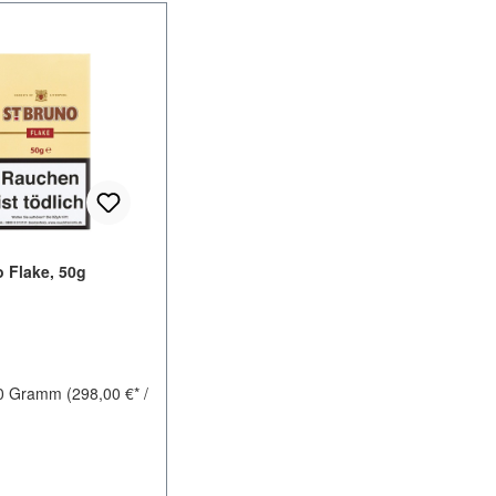
o Flake, 50g
0 Gramm
(298,00 €* /
er Preis: