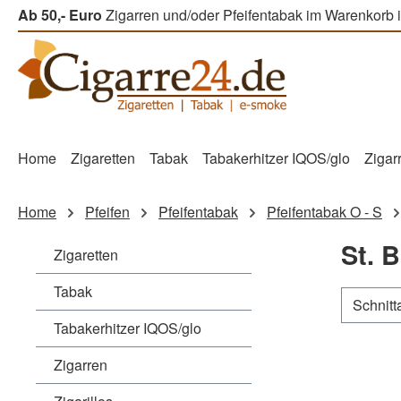
Ab 50,- Euro
Zigarren und/oder Pfeifentabak im Warenkorb i
m Hauptinhalt springen
Zur Suche springen
Zur Hauptnavigation springen
Home
Zigaretten
Tabak
Tabakerhitzer IQOS/glo
Zigar
Home
Pfeifen
Pfeifentabak
Pfeifentabak O - S
St. 
Zigaretten
Tabak
Schnitt
Tabakerhitzer IQOS/glo
Zigarren