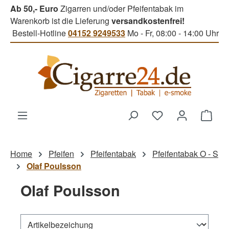
Ab 50,- Euro
Zigarren und/oder Pfeifentabak im
Zum Hauptinhalt springen
Warenkorb ist die Lieferung
versandkostenfrei!
Bestell-Hotline
04152 9249533
Mo - Fr, 08:00 - 14:00 Uhr
Du hast 0 Produk
Ware
Home
Pfeifen
Pfeifentabak
Pfeifentabak O - S
Olaf Poulsson
Olaf Poulsson