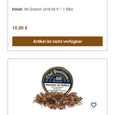
Inhalt:
50 Gramm
(218,00 €* / 1 Kilo)
Regulärer Preis:
10,90 €
Artikel ist nicht verfügbar