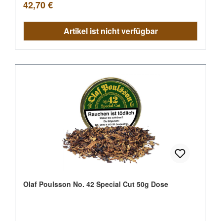
Regulärer Preis:
42,70 €
Artikel ist nicht verfügbar
Olaf Poulsson No. 42 Special Cut 50g Dose