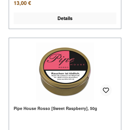
Regulärer Preis:
13,00 €
Details
Pipe House Rosso [Sweet Raspberry], 50g