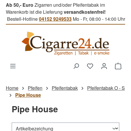
Ab 50,- Euro
Zigarren und/oder Pfeifentabak im
Zum Hauptinhalt springen
Warenkorb ist die Lieferung
versandkostenfrei!
Bestell-Hotline
04152 9249533
Mo - Fr, 08:00 - 14:00 Uhr
Du hast 0 Produk
Ware
Home
Pfeifen
Pfeifentabak
Pfeifentabak O - S
Pipe House
Pipe House