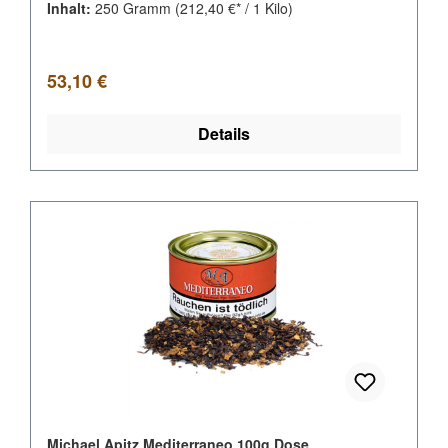
Inhalt:
250 Gramm
(212,40 €* / 1 Kilo)
Regulärer Preis:
53,10 €
Details
Michael Apitz Mediterraneo 100g Dose