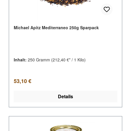
Michael Apitz Mediterraneo 250g Sparpack
Inhalt:
250 Gramm
(212,40 €* / 1 Kilo)
Regulärer Preis:
53,10 €
Details