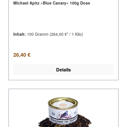
Michael Apitz »Blue Canary« 100g Dose
Inhalt:
100 Gramm
(264,00 €* / 1 Kilo)
Regulärer Preis:
26,40 €
Details