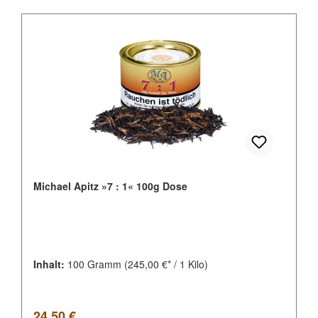
Michael Apitz »7 : 1« 100g Dose
Inhalt:
100 Gramm
(245,00 €* / 1 Kilo)
Regulärer Preis:
24,50 €