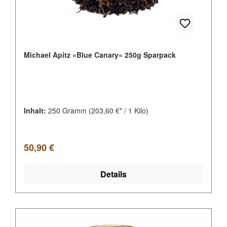
Michael Apitz »Blue Canary« 250g Sparpack
Inhalt:
250 Gramm
(203,60 €* / 1 Kilo)
Regulärer Preis:
50,90 €
Details