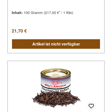
Inhalt:
100 Gramm
(217,00 €* / 1 Kilo)
Regulärer Preis:
21,70 €
Artikel ist nicht verfügbar