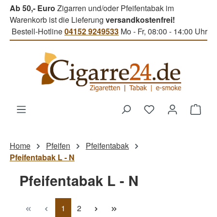
Ab 50,- Euro
Zigarren und/oder Pfeifentabak im
Zum Hauptinhalt springen
Warenkorb ist die Lieferung
versandkostenfrei!
Bestell-Hotline
04152 9249533
Mo - Fr, 08:00 - 14:00 Uhr
Du hast 0 Produk
Ware
Home
Pfeifen
Pfeifentabak
Pfeifentabak L - N
Pfeifentabak L - N
Seite
Seite
1
2