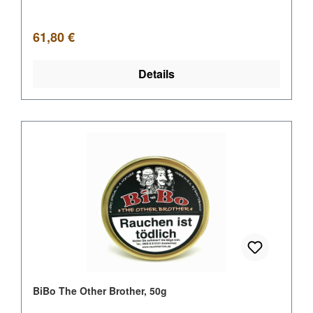
Regulärer Preis:
61,80 €
Details
BiBo The Other Brother, 50g