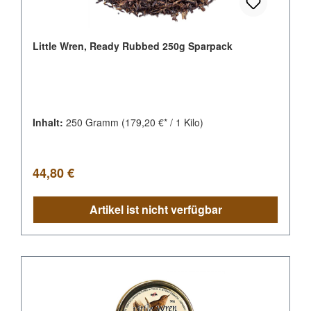
Little Wren, Ready Rubbed 250g Sparpack
Inhalt:
250 Gramm
(179,20 €* / 1 Kilo)
Regulärer Preis:
44,80 €
Artikel ist nicht verfügbar