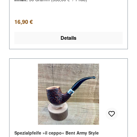
Regulärer Preis:
16,90 €
Details
Spezialpfeife »il ceppo« Bent Army Style