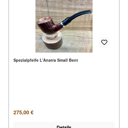
Spezialpfeife L'Anatra Small Bent
Regulärer Preis:
275,00 €
Details