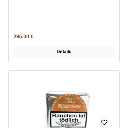
Regulärer Preis:
295,00 €
Details