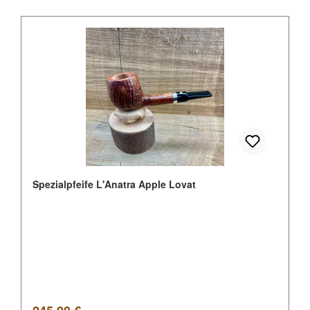
Spezialpfeife L'Anatra Apple Lovat
Regulärer Preis: