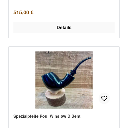
Regulärer Preis:
515,00 €
Details
Spezialpfeife Poul Winsløw D Bent