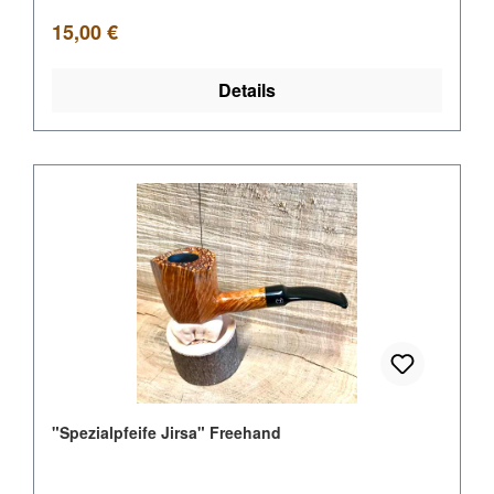
Regulärer Preis:
15,00 €
Details
"Spezialpfeife Jirsa" Freehand