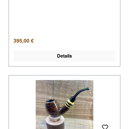
Regulärer Preis:
395,00 €
Details