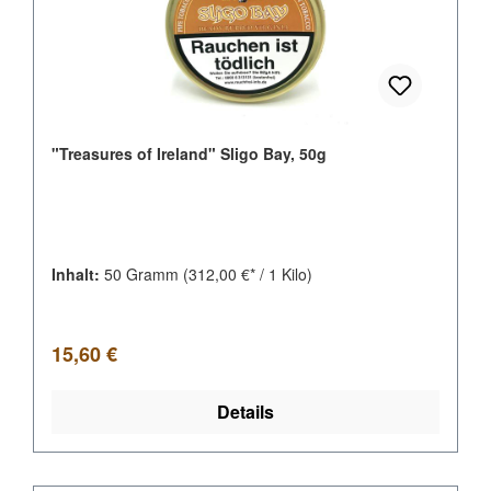
"Treasures of Ireland" Sligo Bay, 50g
Inhalt:
50 Gramm
(312,00 €* / 1 Kilo)
Regulärer Preis:
15,60 €
Details