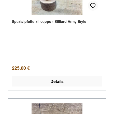
Spezialpfeife »il ceppo« Billiard Army Style
Regulärer Preis:
225,00 €
Details