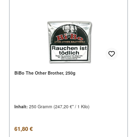
BiBo The Other Brother, 250g
Inhalt:
250 Gramm
(247,20 €* / 1 Kilo)
Regulärer Preis:
61,80 €