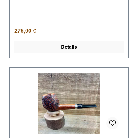
Regulärer Preis:
275,00 €
Details