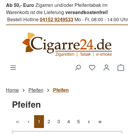
Ab 50,- Euro
Zigarren und/oder Pfeifentabak im
Zum Hauptinhalt springen
Warenkorb ist die Lieferung
versandkostenfrei!
Bestell-Hotline
04152 9249533
Mo - Fr, 08:00 - 14:00 Uhr
Du hast 0 Produk
Ware
Home
Pfeifen
Pfeifen
Pfeifen
Seite
Seite
Seite
Seite
Seite
1
2
3
4
5