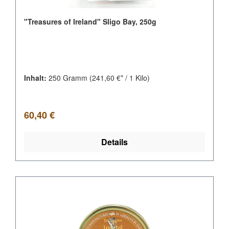
"Treasures of Ireland" Sligo Bay, 250g
Inhalt:
250 Gramm
(241,60 €* / 1 Kilo)
Regulärer Preis:
60,40 €
Details