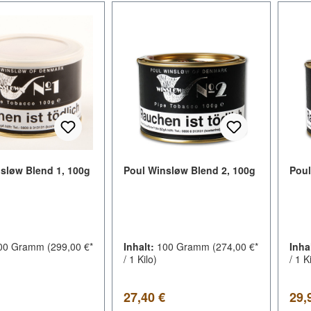
sløw Blend 1, 100g
Poul Winsløw Blend 2, 100g
Poul
00 Gramm
(299,00 €*
Inhalt:
100 Gramm
(274,00 €*
Inha
/ 1 Kilo)
/ 1 K
er Preis:
Regulärer Preis:
Regu
27,40 €
29,