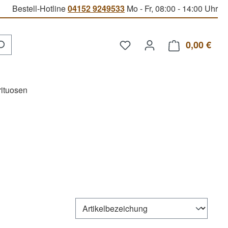
Bestell-Hotline
04152 9249533
Mo - Fr, 08:00 - 14:00 Uhr
Du hast 0 Produkte auf d
0,00 €
Ware
rituosen