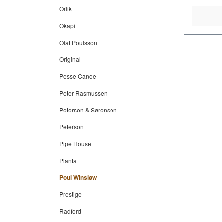
Orlik
Okapi
Olaf Poulsson
Original
Pesse Canoe
Peter Rasmussen
Petersen & Sørensen
Peterson
Pipe House
Planta
Poul Winsløw
Prestige
Radford