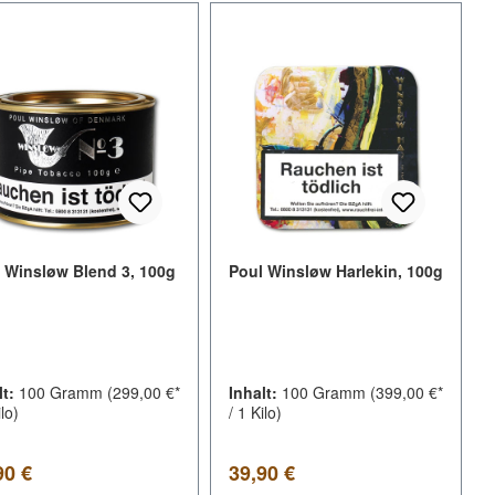
 Winsløw Blend 3, 100g
Poul Winsløw Harlekin, 100g
lt:
100 Gramm
(299,00 €*
Inhalt:
100 Gramm
(399,00 €*
ilo)
/ 1 Kilo)
lärer Preis:
Regulärer Preis:
90 €
39,90 €