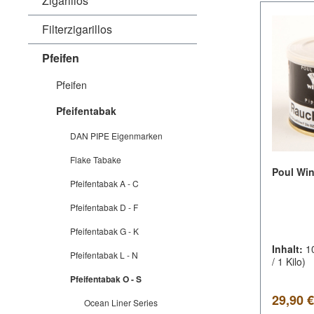
Zigarillos
Filterzigarillos
Pfeifen
Pfeifen
Pfeifentabak
DAN PIPE Eigenmarken
Flake Tabake
Poul Win
Pfeifentabak A - C
Pfeifentabak D - F
Pfeifentabak G - K
Inhalt:
1
Pfeifentabak L - N
/ 1 Kilo)
Pfeifentabak O - S
Regulär
29,90 €
Ocean Liner Series