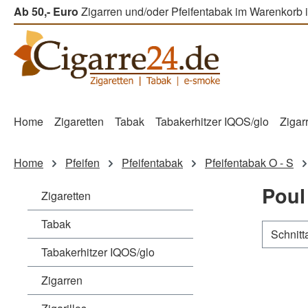
Ab 50,- Euro
Zigarren und/oder Pfeifentabak im Warenkorb i
m Hauptinhalt springen
Zur Suche springen
Zur Hauptnavigation springen
Home
Zigaretten
Tabak
Tabakerhitzer IQOS/glo
Zigar
Home
Pfeifen
Pfeifentabak
Pfeifentabak O - S
Poul
Zigaretten
Tabak
Schnitt
Tabakerhitzer IQOS/glo
Zigarren