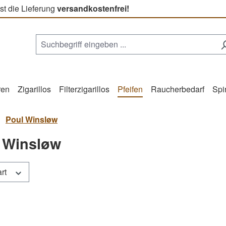
st die Lieferung
versandkostenfrei!
ren
Zigarillos
Filterzigarillos
Pfeifen
Raucherbedarf
Spi
Poul Winsløw
 Winsløw
art