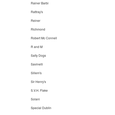
Rainer Barbi
Rattray's
Reiner
Richmond
Robert Mc Connell
R and M
Salty Dogs
Savinelli
Sillem's
Sir Henry's
S.V.H. Flake
Solani
Special Dublin