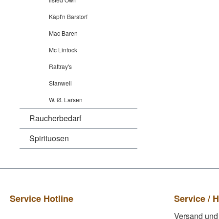
Käpt'n Barstorf
Mac Baren
Mc Lintock
Rattray's
Stanwell
W. Ø. Larsen
Raucherbedarf
Spirituosen
Service Hotline
Service / H
Versand und