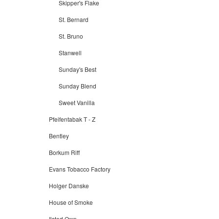
Skipper's Flake
St. Bernard
St. Bruno
Stanwell
Sunday's Best
Sunday Blend
Sweet Vanilla
Pfeifentabak T - Z
Bentley
Borkum Riff
Evans Tobacco Factory
Holger Danske
House of Smoke
Ilsted Own