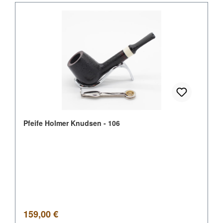
Pfeife Holmer Knudsen - 106
Regulärer Preis:
159,00 €