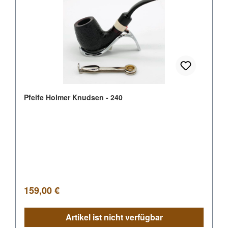
Pfeife Holmer Knudsen - 240
Regulärer Preis:
159,00 €
Artikel ist nicht verfügbar