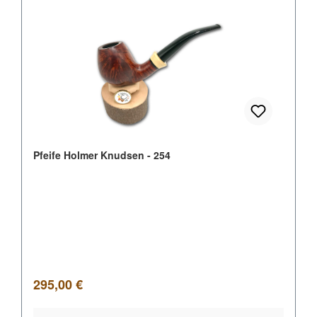
Pfeife Holmer Knudsen - 254
Regulärer Preis:
295,00 €