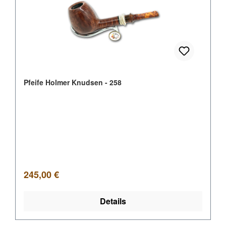
Pfeife Holmer Knudsen - 258
Regulärer Preis:
245,00 €
Details