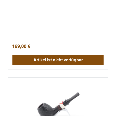
Regulärer Preis:
169,00 €
Artikel ist nicht verfügbar