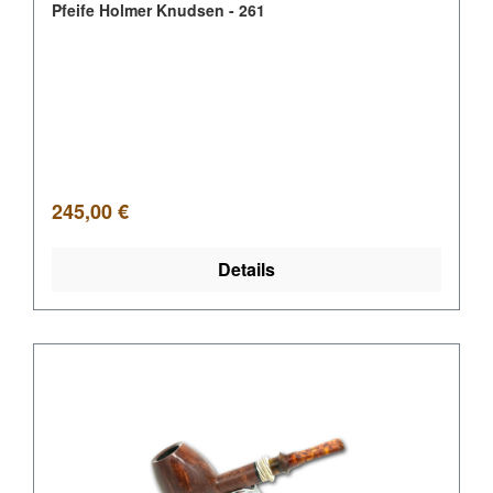
Pfeife Holmer Knudsen - 261
Regulärer Preis:
245,00 €
Details