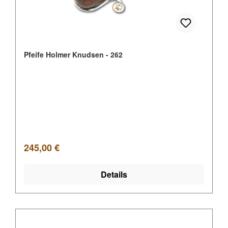
Pfeife Holmer Knudsen - 262
Regulärer Preis:
245,00 €
Details