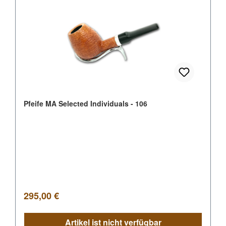
Pfeife MA Selected Individuals - 106
Regulärer Preis:
295,00 €
Artikel ist nicht verfügbar