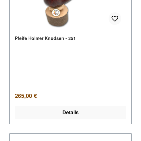
Pfeife Holmer Knudsen - 251
Regulärer Preis:
265,00 €
Details