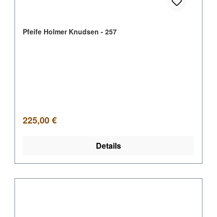
Pfeife Holmer Knudsen - 257
Regulärer Preis:
225,00 €
Details