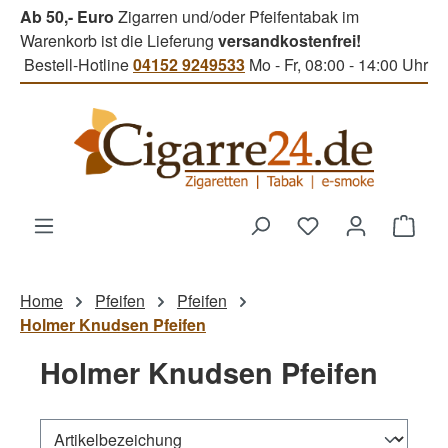
Ab 50,- Euro
Zigarren und/oder Pfeifentabak im
Zum Hauptinhalt springen
Warenkorb ist die Lieferung
versandkostenfrei!
Bestell-Hotline
04152 9249533
Mo - Fr, 08:00 - 14:00 Uhr
Du hast 0 Produk
Ware
Home
Pfeifen
Pfeifen
Holmer Knudsen Pfeifen
Holmer Knudsen Pfeifen