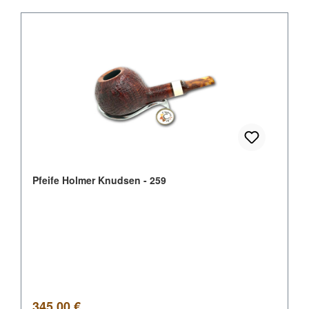
Pfeife Holmer Knudsen - 259
Regulärer Preis:
345,00 €