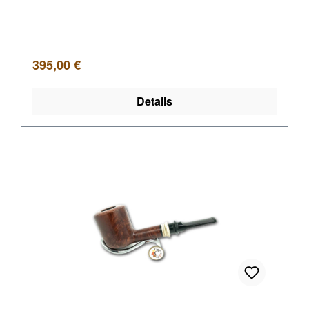
Regulärer Preis:
395,00 €
Details