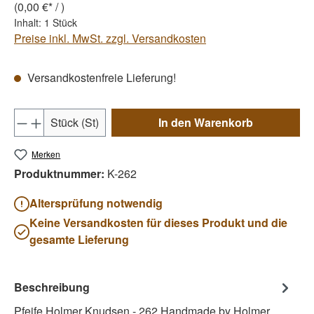
(0,00 €* / )
Inhalt:
1 Stück
Preise inkl. MwSt. zzgl. Versandkosten
Versandkostenfreie Lieferung!
Produkt Anzahl: Gib den gewünschten Wert e
Stück (St)
In den Warenkorb
Merken
Produktnummer:
K-262
Altersprüfung notwendig
Keine Versandkosten für dieses Produkt und die
gesamte Lieferung
Beschreibung
Pfeife Holmer Knudsen - 262 Handmade by Holmer