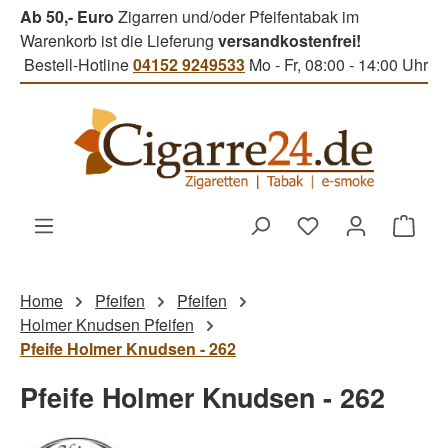
Ab 50,- Euro
Zigarren und/oder Pfeifentabak im
Zum Hauptinhalt springen
Warenkorb ist die Lieferung
versandkostenfrei!
Bestell-Hotline
04152 9249533
Mo - Fr, 08:00 - 14:00 Uhr
Du hast 0 Produk
Ware
Home
Pfeifen
Pfeifen
Holmer Knudsen Pfeifen
Pfeife Holmer Knudsen - 262
Pfeife Holmer Knudsen - 262