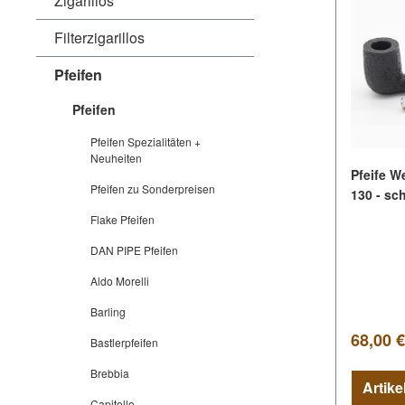
Zigarillos
Filterzigarillos
Pfeifen
Pfeifen
Pfeifen Spezialitäten +
Neuheiten
Pfeife W
Pfeifen zu Sonderpreisen
130 - sc
Flake Pfeifen
DAN PIPE Pfeifen
Aldo Morelli
Barling
Regulär
68,00 €
Bastlerpfeifen
Brebbia
Capitello