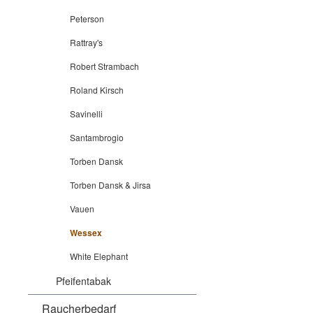
Peterson
Rattray's
Robert Strambach
Roland Kirsch
Savinelli
Santambrogio
Torben Dansk
Torben Dansk & Jirsa
Vauen
Wessex
White Elephant
Pfeifentabak
Raucherbedarf