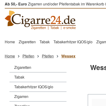
Ab 50,- Euro
Zigarren und/oder Pfeifentabak im Warenkorb i
m Hauptinhalt springen
Zur Suche springen
Zur Hauptnavigation springen
Home
Zigaretten
Tabak
Tabakerhitzer IQOS/glo
Zigar
Home
Pfeifen
Pfeifen
Wessex
Wes
Zigaretten
Tabak
Tabakerhitzer IQOS/glo
Zigarren