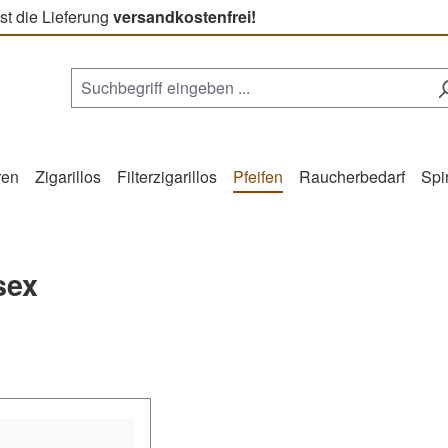
st die Lieferung
versandkostenfrei!
ren
Zigarillos
Filterzigarillos
Pfeifen
Raucherbedarf
Spi
sex