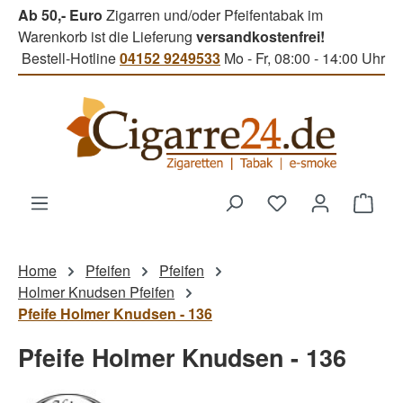
Ab 50,- Euro
Zigarren und/oder Pfeifentabak im
Zum Hauptinhalt springen
Warenkorb ist die Lieferung
versandkostenfrei!
Bestell-Hotline
04152 9249533
Mo - Fr, 08:00 - 14:00 Uhr
Du hast 0 Produk
Ware
Home
Pfeifen
Pfeifen
Holmer Knudsen Pfeifen
Pfeife Holmer Knudsen - 136
Pfeife Holmer Knudsen - 136