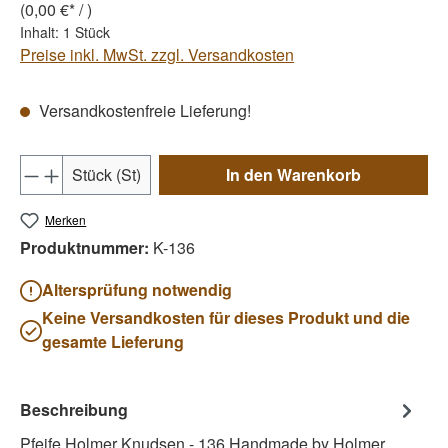
(0,00 €* / )
Inhalt:
1 Stück
Preise inkl. MwSt. zzgl. Versandkosten
Versandkostenfreie Lieferung!
Produkt Anzahl: Gib den gewünschten Wert e
Stück (St)
In den Warenkorb
Merken
Produktnummer:
K-136
Altersprüfung notwendig
Keine Versandkosten für dieses Produkt und die
gesamte Lieferung
Beschreibung
Pfeife Holmer Knudsen - 136 Handmade by Holmer