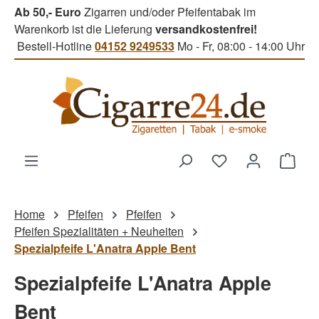
Ab 50,- Euro
Zigarren und/oder Pfeifentabak im
Zum Hauptinhalt springen
Warenkorb ist die Lieferung
versandkostenfrei!
Bestell-Hotline
04152 9249533
Mo - Fr, 08:00 - 14:00 Uhr
Du hast 0 Produk
Ware
Home
Pfeifen
Pfeifen
Pfeifen Spezialitäten + Neuheiten
Spezialpfeife L'Anatra Apple Bent
Spezialpfeife L'Anatra Apple
Bent