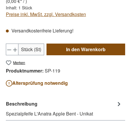
(0,00 €* / )
Inhalt:
1 Stück
Preise inkl. MwSt. zzgl. Versandkosten
Versandkostenfreie Lieferung!
Produkt Anzahl: Gib den gewünschten Wert e
Stück (St)
In den Warenkorb
Merken
Produktnummer:
SP-119
Altersprüfung notwendig
Beschreibung
Spezialpfeife L'Anatra Apple Bent - Unikat