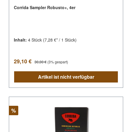
Corrida Sampler Robusto+, 4er
Inhalt:
4 Stück
(7,28 €* / 1 Stück)
Verkaufspreis:
Regulärer Preis:
29,10 €
30,00 €
(3% gespart)
Artikel ist nicht verfügbar
Rabatt
%