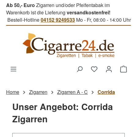
Ab 50,- Euro
Zigarren und/oder Pfeifentabak im
Zum Hauptinhalt springen
Warenkorb ist die Lieferung
versandkostenfrei!
Bestell-Hotline
04152 9249533
Mo - Fr, 08:00 - 14:00 Uhr
Du hast 0 Produk
Ware
Home
Zigarren
Zigarren A - C
Corrida
Unser Angebot: Corrida
Zigarren