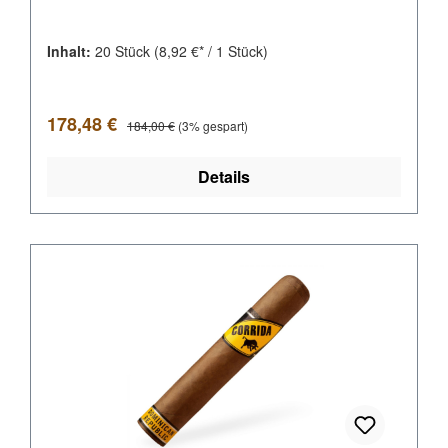
Inhalt:
20 Stück
(8,92 €* / 1 Stück)
Verkaufspreis:
Regulärer Preis:
178,48 €
184,00 €
(3% gespart)
Details