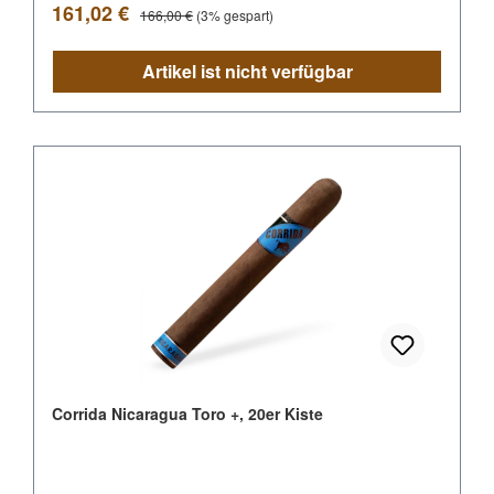
Verkaufspreis:
Regulärer Preis:
161,02 €
166,00 €
(3% gespart)
Artikel ist nicht verfügbar
Corrida Nicaragua Toro +, 20er Kiste