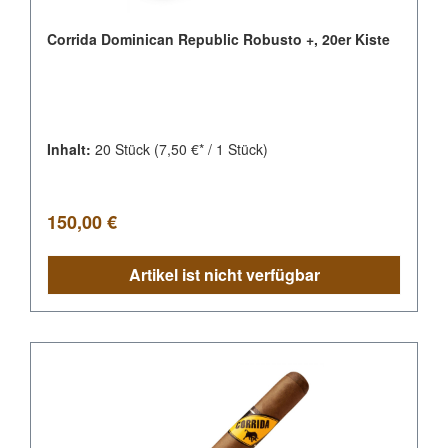
Corrida Dominican Republic Robusto +, 20er Kiste
Inhalt:
20 Stück
(7,50 €* / 1 Stück)
Regulärer Preis:
150,00 €
Artikel ist nicht verfügbar