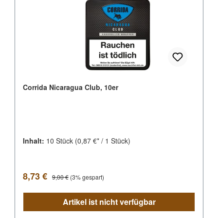
Corrida Nicaragua Club, 10er
Inhalt:
10 Stück
(0,87 €* / 1 Stück)
Verkaufspreis:
Regulärer Preis:
8,73 €
9,00 €
(3% gespart)
Artikel ist nicht verfügbar