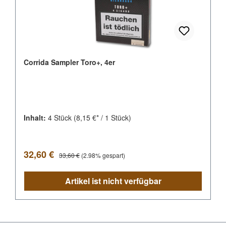
Corrida Sampler Toro+, 4er
Inhalt:
4 Stück
(8,15 €* / 1 Stück)
Verkaufspreis:
Regulärer Preis:
32,60 €
33,60 €
(2.98% gespart)
Artikel ist nicht verfügbar