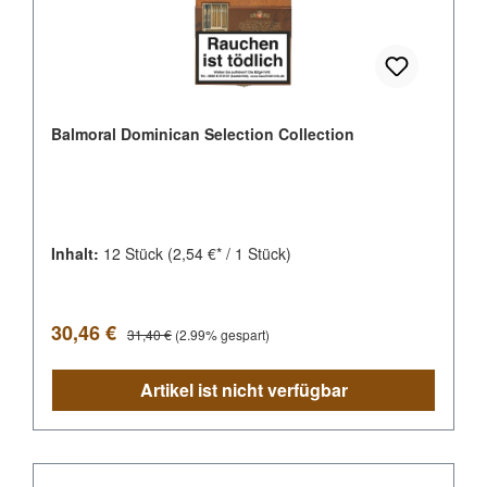
Balmoral Dominican Selection Collection
Inhalt:
12 Stück
(2,54 €* / 1 Stück)
Verkaufspreis:
Regulärer Preis:
30,46 €
31,40 €
(2.99% gespart)
Artikel ist nicht verfügbar