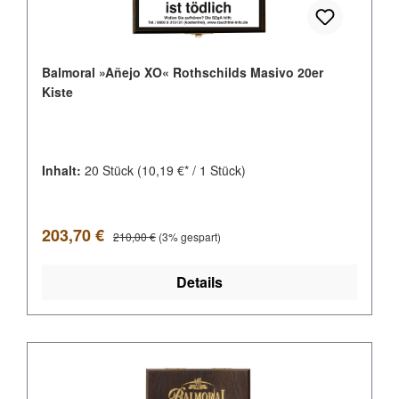
Balmoral »Añejo XO« Rothschilds Masivo 20er
Kiste
Inhalt:
20 Stück
(10,19 €* / 1 Stück)
Verkaufspreis:
Regulärer Preis:
203,70 €
210,00 €
(3% gespart)
Details