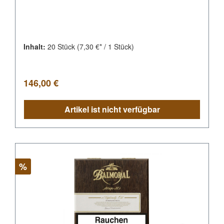
Inhalt:
20 Stück
(7,30 €* / 1 Stück)
Regulärer Preis:
146,00 €
Artikel ist nicht verfügbar
Rabatt
%