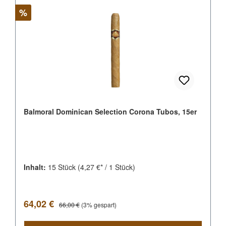
Rabatt
%
Balmoral Dominican Selection Corona Tubos, 15er
Inhalt:
15 Stück
(4,27 €* / 1 Stück)
Verkaufspreis:
Regulärer Preis:
64,02 €
66,00 €
(3% gespart)