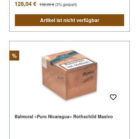
Verkaufspreis:
Regulärer Preis:
128,04 €
132,00 €
(3% gespart)
Artikel ist nicht verfügbar
Rabatt
%
Balmoral »Puro Nicaragua« Rothschild Masivo