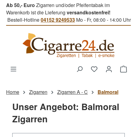
Ab 50,- Euro
Zigarren und/oder Pfeifentabak im
Zum Hauptinhalt springen
Warenkorb ist die Lieferung
versandkostenfrei!
Bestell-Hotline
04152 9249533
Mo - Fr, 08:00 - 14:00 Uhr
Du hast 0 Produk
Ware
Home
Zigarren
Zigarren A - C
Balmoral
Unser Angebot: Balmoral
Zigarren