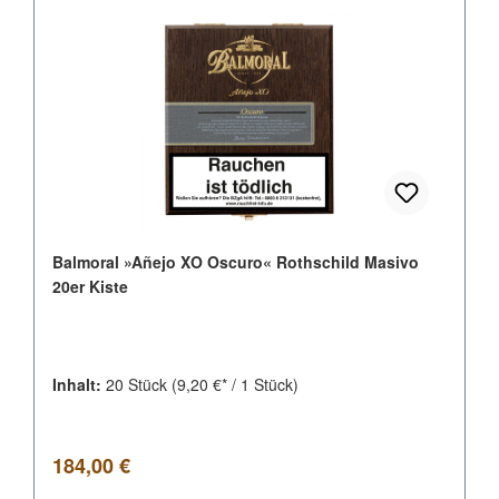
Balmoral »Añejo XO Oscuro« Rothschild Masivo
20er Kiste
Inhalt:
20 Stück
(9,20 €* / 1 Stück)
Regulärer Preis:
184,00 €