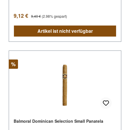
Verkaufspreis:
Regulärer Preis:
9,12 €
9,40 €
(2.98% gespart)
Artikel ist nicht verfügbar
Rabatt
%
Balmoral Dominican Selection Small Panatela