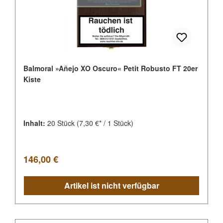
Balmoral »Añejo XO Oscuro« Petit Robusto FT 20er
Kiste
Inhalt:
20 Stück
(7,30 €* / 1 Stück)
Regulärer Preis:
146,00 €
Artikel ist nicht verfügbar