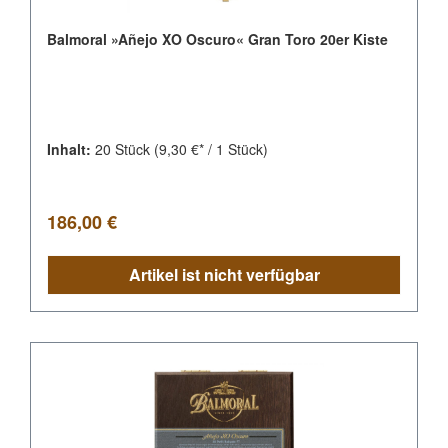
Balmoral »Añejo XO Oscuro« Gran Toro 20er Kiste
Inhalt:
20 Stück
(9,30 €* / 1 Stück)
Regulärer Preis:
186,00 €
Artikel ist nicht verfügbar