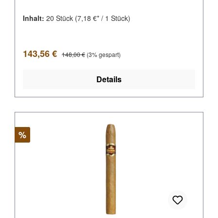
Inhalt:
20 Stück
(7,18 €* / 1 Stück)
Verkaufspreis:
Regulärer Preis:
143,56 €
148,00 €
(3% gespart)
Details
Rabatt
%