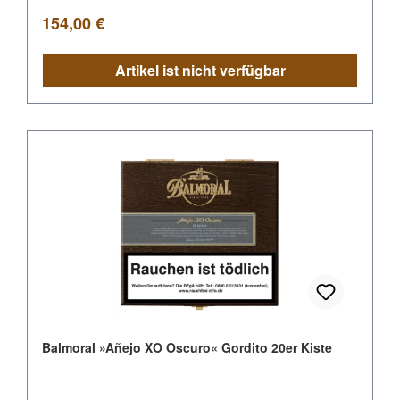
Regulärer Preis:
154,00 €
Artikel ist nicht verfügbar
Balmoral »Añejo XO Oscuro« Gordito 20er Kiste