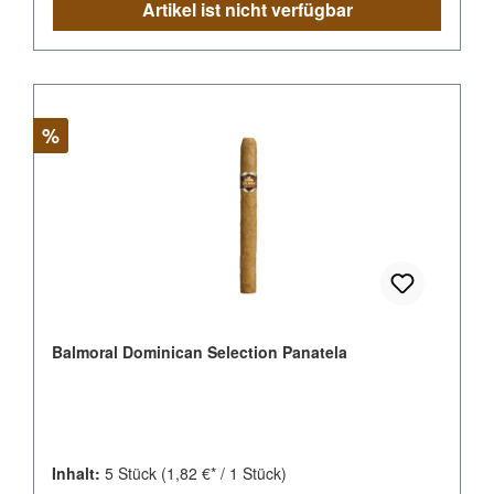
Artikel ist nicht verfügbar
Rabatt
%
Balmoral Dominican Selection Panatela
Inhalt:
5 Stück
(1,82 €* / 1 Stück)