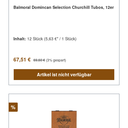
Balmoral Domincan Selection Churchill Tubos, 12er
Inhalt:
12 Stück
(5,63 €* / 1 Stück)
Verkaufspreis:
Regulärer Preis:
67,51 €
69,60 €
(3% gespart)
Artikel ist nicht verfügbar
Rabatt
%