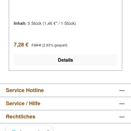
Inhalt:
5 Stück
(1,46 €* / 1 Stück)
Verkaufspreis:
Regulärer Preis:
7,28 €
7,50 €
(2.93% gespart)
Details
Service Hotline
Service / Hilfe
Rechtliches