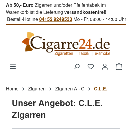
Ab 50,- Euro
Zigarren und/oder Pfeifentabak im
Zum Hauptinhalt springen
Warenkorb ist die Lieferung
versandkostenfrei!
Bestell-Hotline
04152 9249533
Mo - Fr, 08:00 - 14:00 Uhr
Du hast 0 Produk
Ware
Home
Zigarren
Zigarren A - C
C.L.E.
Unser Angebot: C.L.E.
Zigarren