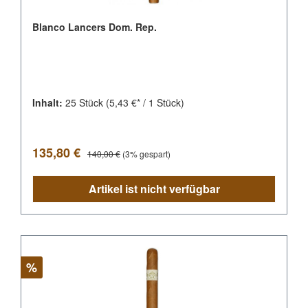
Blanco Lancers Dom. Rep.
Inhalt:
25 Stück
(5,43 €* / 1 Stück)
Verkaufspreis:
Regulärer Preis:
135,80 €
140,00 €
(3% gespart)
Artikel ist nicht verfügbar
Rabatt
%