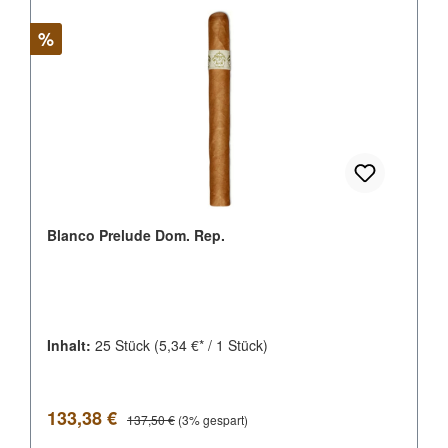
Rabatt
%
Blanco Prelude Dom. Rep.
Inhalt:
25 Stück
(5,34 €* / 1 Stück)
Verkaufspreis:
Regulärer Preis:
133,38 €
137,50 €
(3% gespart)