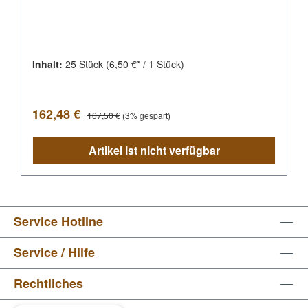
Inhalt:
25 Stück
(6,50 €* / 1 Stück)
Verkaufspreis:
Regulärer Preis:
162,48 €
167,50 €
(3% gespart)
Artikel ist nicht verfügbar
Service Hotline
Service / Hilfe
Rechtliches