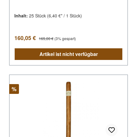
Inhalt:
25 Stück
(6,40 €* / 1 Stück)
Verkaufspreis:
Regulärer Preis:
160,05 €
165,00 €
(3% gespart)
Artikel ist nicht verfügbar
Rabatt
%