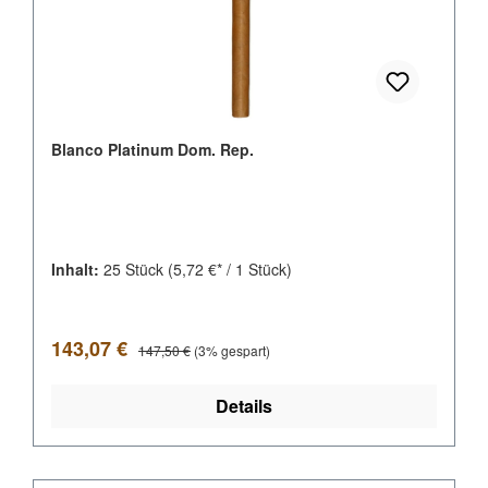
Blanco Platinum Dom. Rep.
Inhalt:
25 Stück
(5,72 €* / 1 Stück)
Verkaufspreis:
Regulärer Preis:
143,07 €
147,50 €
(3% gespart)
Details