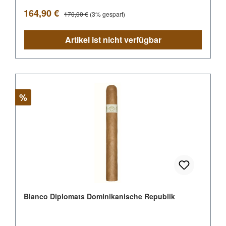
Verkaufspreis:
Regulärer Preis:
164,90 €
170,00 €
(3% gespart)
Artikel ist nicht verfügbar
Rabatt
%
Blanco Diplomats Dominikanische Republik