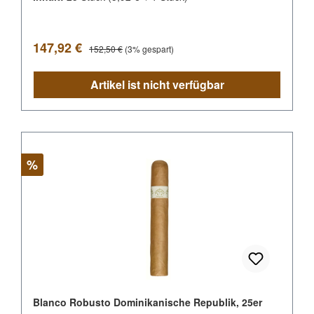
Verkaufspreis:
Regulärer Preis:
147,92 €
152,50 €
(3% gespart)
Artikel ist nicht verfügbar
Rabatt
%
Blanco Robusto Dominikanische Republik, 25er