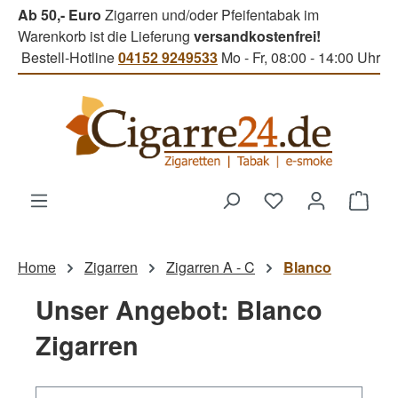
Ab 50,- Euro
Zigarren und/oder Pfeifentabak im
Zum Hauptinhalt springen
Warenkorb ist die Lieferung
versandkostenfrei!
Bestell-Hotline
04152 9249533
Mo - Fr, 08:00 - 14:00 Uhr
Du hast 0 Produk
Ware
Home
Zigarren
Zigarren A - C
Blanco
Unser Angebot: Blanco
Zigarren