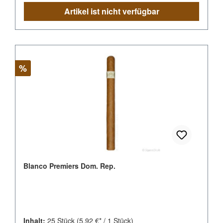
Artikel ist nicht verfügbar
Rabatt
%
Blanco Premiers Dom. Rep.
Inhalt:
25 Stück
(5,92 €* / 1 Stück)