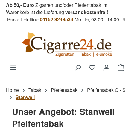
Ab 50,- Euro
Zigarren und/oder Pfeifentabak im
Zum Hauptinhalt springen
Warenkorb ist die Lieferung
versandkostenfrei!
Bestell-Hotline
04152 9249533
Mo - Fr, 08:00 - 14:00 Uhr
Du hast 0 Produk
Ware
Home
Tabak
Pfeifentabak
Pfeifentabak O - S
Stanwell
Unser Angebot: Stanwell
Pfeifentabak