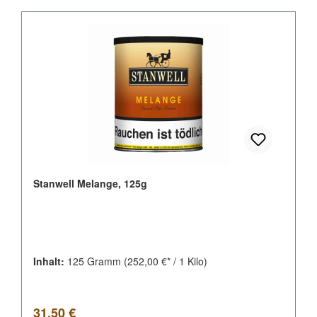
Stanwell Melange, 125g
Inhalt:
125 Gramm
(252,00 €* / 1 Kilo)
Regulärer Preis:
31,50 €