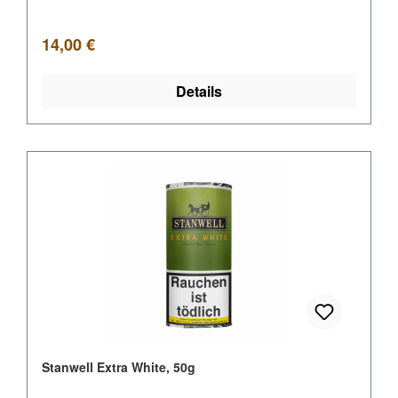
Regulärer Preis:
14,00 €
Details
Stanwell Extra White, 50g