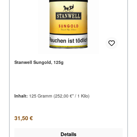
Stanwell Sungold, 125g
Inhalt:
125 Gramm
(252,00 €* / 1 Kilo)
Regulärer Preis:
31,50 €
Details