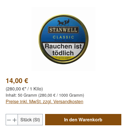
Bildergalerie überspringen
14,00 €
(280,00 €* / 1 Kilo)
Inhalt:
50 Gramm
(280,00 € / 1000 Gramm)
Preise inkl. MwSt. zzgl. Versandkosten
Produkt Anzahl: Gib den gewünschten Wert e
Stück (St)
In den Warenkorb