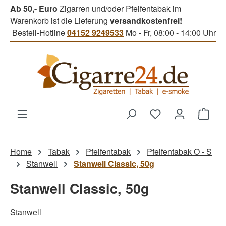
Ab 50,- Euro
Zigarren und/oder Pfeifentabak im
Zum Hauptinhalt springen
Warenkorb ist die Lieferung
versandkostenfrei!
Bestell-Hotline
04152 9249533
Mo - Fr, 08:00 - 14:00 Uhr
Du hast 0 Produk
Ware
Home
Tabak
Pfeifentabak
Pfeifentabak O - S
Stanwell
Stanwell Classic, 50g
Stanwell Classic, 50g
Stanwell