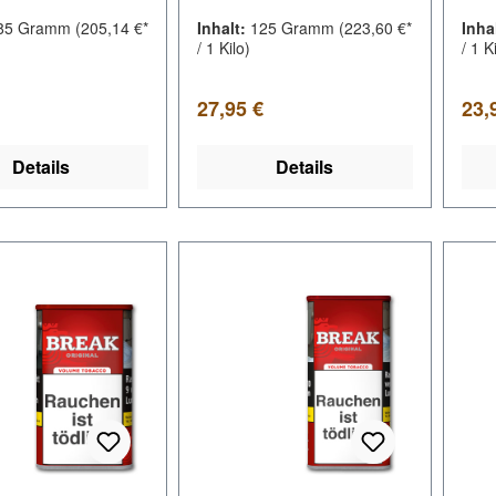
85 Gramm
(205,14 €*
Inhalt:
125 Gramm
(223,60 €*
Inha
/ 1 Kilo)
/ 1 K
er Preis:
Regulärer Preis:
Regu
27,95 €
23,
Details
Details