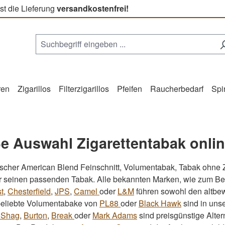
st die Lieferung
versandkostenfrei!
ren
Zigarillos
Filterzigarillos
Pfeifen
Raucherbedarf
Spi
e Auswahl Zigarettentabak onli
ischer American Blend Feinschnitt, Volumentabak, Tabak ohne 
er seinen passenden Tabak. Alle bekannten Marken, wie zum Be
t
,
Chesterfield
,
JPS
,
Camel
oder
L&M
führen sowohl den altbew
beliebte Volumentabake von
PL88
oder
Black Hawk
sind in uns
 Shag
,
Burton
,
Break
oder
Mark Adams
sind preisgünstige Alter