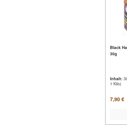
Black H
30g
Inhalt:
3
1 Kilo)
Regulär
7,90 €