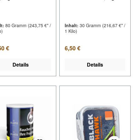
lt:
80 Gramm
(243,75 €* /
Inhalt:
30 Gramm
(216,67 €* /
o)
1 Kilo)
lärer Preis:
Regulärer Preis:
50 €
6,50 €
Details
Details