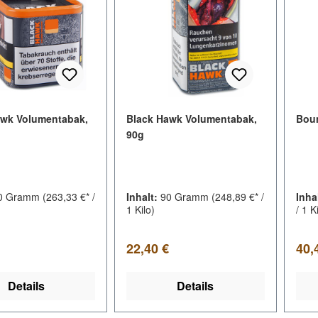
awk Volumentabak,
Black Hawk Volumentabak,
Boun
90g
0 Gramm
(263,33 €* /
Inhalt:
90 Gramm
(248,89 €* /
Inha
1 Kilo)
/ 1 K
er Preis:
Regulärer Preis:
Regu
22,40 €
40,
Details
Details