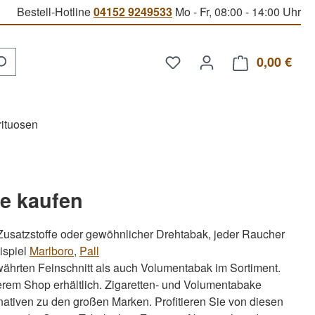
Bestell-Hotline
04152 9249533
Mo - Fr, 08:00 - 14:00 Uhr
Du hast 0 Produkte auf d
0,00 €
Ware
rituosen
ne kaufen
Zusatzstoffe oder gewöhnlicher Drehtabak, jeder Raucher
ispiel
Marlboro
,
Pall
ährten Feinschnitt als auch Volumentabak im Sortiment.
erem Shop erhältlich. Zigaretten- und Volumentabake
nativen zu den großen Marken. Profitieren Sie von diesen