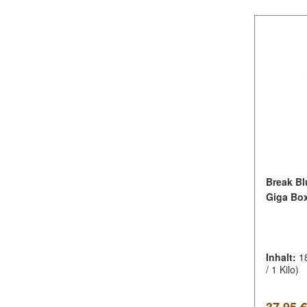
Break B
Giga Box
Inhalt:
1
/ 1 Kilo)
Regulär
37,95 €