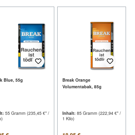
k Blue, 55g
Break Orange
Volumentabak, 85g
lt:
55 Gramm
(235,45 €* /
Inhalt:
85 Gramm
(222,94 €* /
o)
1 Kilo)
lärer Preis:
Regulärer Preis:
95 €
18,95 €