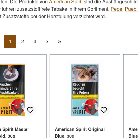
ten. Die Produkte von
American Spirit
sind die Aushängeschild
r führen zusatzstofffreie Tabake in ihrem Sortiment.
Pepe
,
Pueb
 Zusatzstoffe bei der Herstellung verzichtet wird.
Seite
Seite
Seite
1
2
3
 Spirit Master
American Spirit Original
Amer
ld, 30g
Blue, 30g
Blue