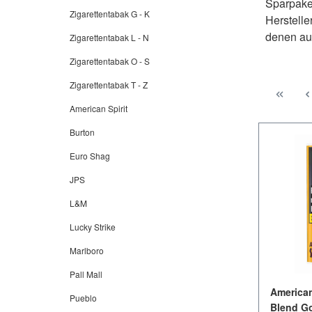
Sparpake
Zigarettentabak G - K
Herstelle
denen auf
Zigarettentabak L - N
Zigarettentabak O - S
Zigarettentabak T - Z
American Spirit
Burton
Euro Shag
JPS
L&M
Lucky Strike
Marlboro
Pall Mall
American
Pueblo
Blend Go