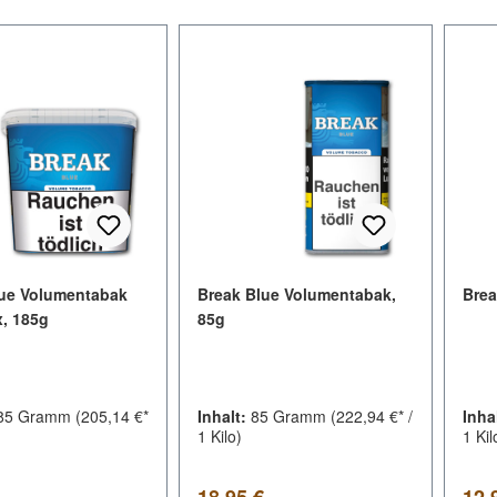
lue Volumentabak
Break Blue Volumentabak,
Brea
, 185g
85g
85 Gramm
(205,14 €*
Inhalt:
85 Gramm
(222,94 €* /
Inha
1 Kilo)
1 Kil
er Preis:
Regulärer Preis:
Regu
18,95 €
12,