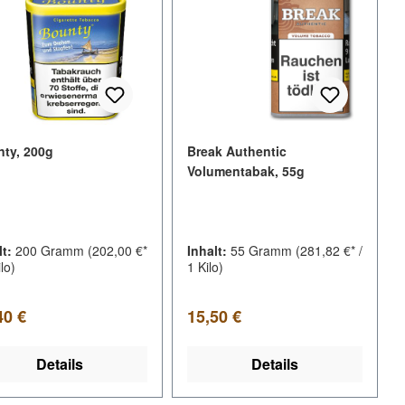
ty, 200g
Break Authentic
Volumentabak, 55g
lt:
200 Gramm
(202,00 €*
Inhalt:
55 Gramm
(281,82 €* /
ilo)
1 Kilo)
lärer Preis:
Regulärer Preis:
40 €
15,50 €
Details
Details