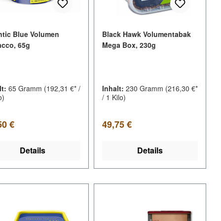
ntic Blue Volumen
Black Hawk Volumentabak
cco, 65g
Mega Box, 230g
lt:
65 Gramm
(192,31 €* /
Inhalt:
230 Gramm
(216,30 €*
o)
/ 1 Kilo)
lärer Preis:
Regulärer Preis:
50 €
49,75 €
Details
Details