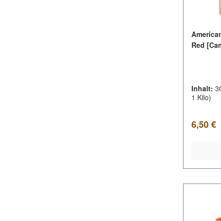
American
Red [Cam
Inhalt:
3
1 Kilo)
Regulär
6,50 €