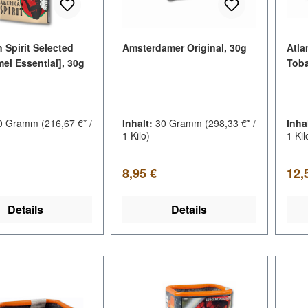
 Spirit Selected
Amsterdamer Original, 30g
Atla
el Essential], 30g
Toba
0 Gramm
(216,67 €* /
Inhalt:
30 Gramm
(298,33 €* /
Inha
1 Kilo)
1 Kil
er Preis:
Regulärer Preis:
Regu
8,95 €
12,
Details
Details