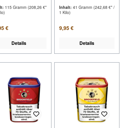
lt:
115 Gramm
(208,26 €*
Inhalt:
41 Gramm
(242,68 €* /
ilo)
1 Kilo)
lärer Preis:
Regulärer Preis:
95 €
9,95 €
Details
Details