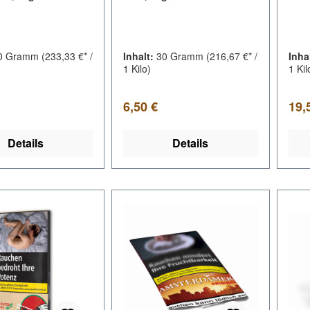
0 Gramm
(233,33 €* /
Inhalt:
30 Gramm
(216,67 €* /
Inha
1 Kilo)
1 Kil
er Preis:
Regulärer Preis:
Regu
6,50 €
19,
Details
Details