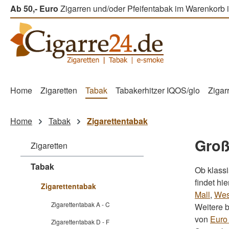
Ab 50,- Euro
Zigarren und/oder Pfeifentabak im Warenkorb i
m Hauptinhalt springen
Zur Suche springen
Zur Hauptnavigation springen
Home
Zigaretten
Tabak
Tabakerhitzer IQOS/glo
Zigar
Home
Tabak
Zigarettentabak
Groß
Zigaretten
Tabak
Ob klass
findet hi
Zigarettentabak
Mall
,
Wes
Zigarettentabak A - C
Weitere 
von
Euro
Zigarettentabak D - F