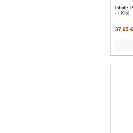
Inhalt:
1
/ 1 Kilo)
Regulär
37,95 €