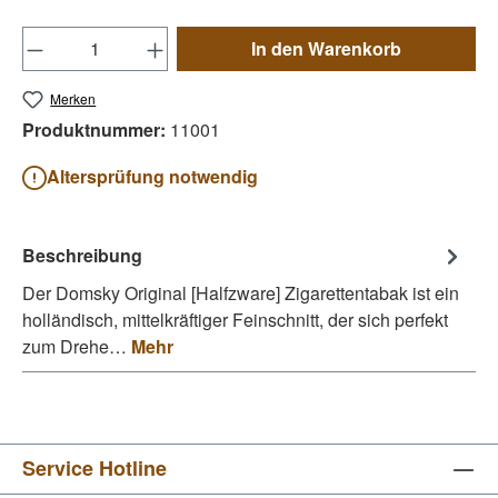
Produkt Anzahl: Gib den gewünschten Wert e
In den Warenkorb
Merken
Produktnummer:
11001
Altersprüfung notwendig
Beschreibung
Der Domsky Original [Halfzware] Zigarettentabak ist ein
holländisch, mittelkräftiger Feinschnitt, der sich perfekt
zum Drehe…
Mehr
Service Hotline