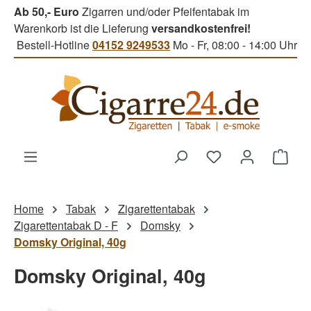
Ab 50,- Euro
Zigarren und/oder Pfeifentabak im
Zum Hauptinhalt springen
Warenkorb ist die Lieferung
versandkostenfrei!
Bestell-Hotline
04152 9249533
Mo - Fr, 08:00 - 14:00 Uhr
Du hast 0 Produk
Ware
Home
Tabak
Zigarettentabak
Zigarettentabak D - F
Domsky
Domsky Original, 40g
Domsky Original, 40g