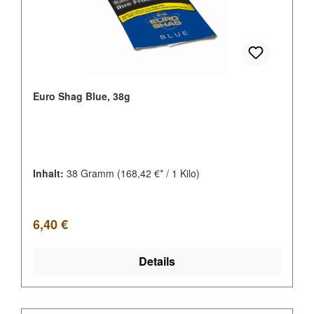
Euro Shag Blue, 38g
Inhalt:
38 Gramm
(168,42 €* / 1 Kilo)
Regulärer Preis:
6,40 €
Details