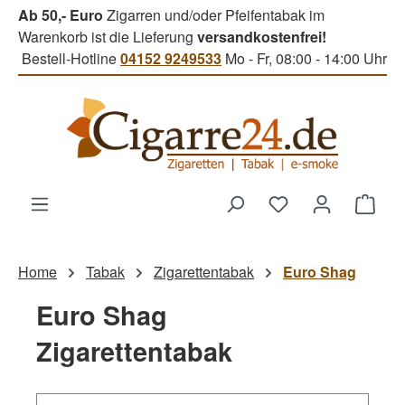
Ab 50,- Euro
Zigarren und/oder Pfeifentabak im
Zum Hauptinhalt springen
Warenkorb ist die Lieferung
versandkostenfrei!
Bestell-Hotline
04152 9249533
Mo - Fr, 08:00 - 14:00 Uhr
Du hast 0 Produk
Ware
Home
Tabak
Zigarettentabak
Euro Shag
Euro Shag
Zigarettentabak