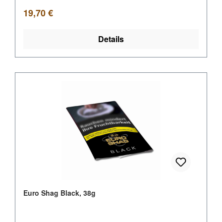
Regulärer Preis:
19,70 €
Details
Euro Shag Black, 38g