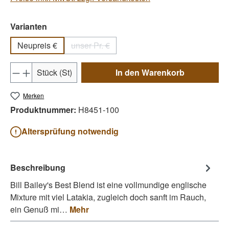
auswählen
Varianten
Neupreis €
unser Pr. €
(Diese Option ist zurzeit nicht verfügbar.)
Produkt Anzahl: Gib den gewünschten Wert e
Stück (St)
In den Warenkorb
Merken
Produktnummer:
H8451-100
Altersprüfung notwendig
Beschreibung
Bill Bailey's Best Blend ist eine vollmundige englische
Mixture mit viel Latakia, zugleich doch sanft im Rauch,
ein Genuß mi…
Mehr