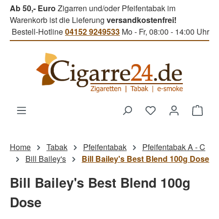
Ab 50,- Euro
Zigarren und/oder Pfeifentabak im
Zum Hauptinhalt springen
Warenkorb ist die Lieferung
versandkostenfrei!
Bestell-Hotline
04152 9249533
Mo - Fr, 08:00 - 14:00 Uhr
Du hast 0 Produk
Ware
Home
Tabak
Pfeifentabak
Pfeifentabak A - C
Bill Bailey's
Bill Bailey's Best Blend 100g Dose
Bill Bailey's Best Blend 100g
Dose