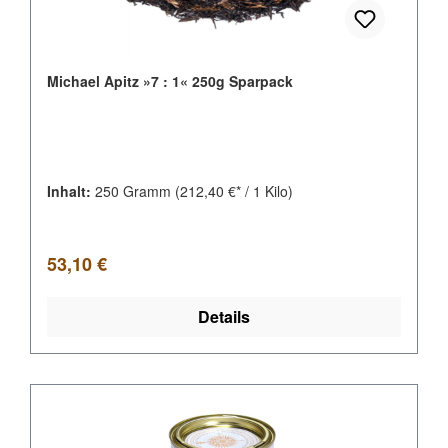
Michael Apitz »7 : 1« 250g Sparpack
Inhalt:
250 Gramm
(212,40 €* / 1 Kilo)
Regulärer Preis:
53,10 €
Details