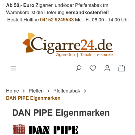
Ab 50,- Euro
Zigarren und/oder Pfeifentabak im
Zum Hauptinhalt springen
Warenkorb ist die Lieferung
versandkostenfrei!
Bestell-Hotline
04152 9249533
Mo - Fr, 08:00 - 14:00 Uhr
Du hast 0 Produk
Ware
Home
Pfeifen
Pfeifentabak
DAN PIPE Eigenmarken
DAN PIPE Eigenmarken