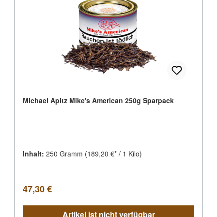
Michael Apitz Mike's American 250g Sparpack
Inhalt:
250 Gramm
(189,20 €* / 1 Kilo)
Regulärer Preis:
47,30 €
Artikel ist nicht verfügbar