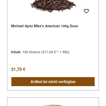
Michael Apitz Mike's American 100g Dose
Inhalt:
100 Gramm
(217,00 €* / 1 Kilo)
Regulärer Preis:
21,70 €
Artikel ist nicht verfügbar