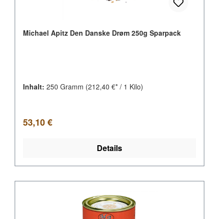
Michael Apitz Den Danske Drøm 250g Sparpack
Inhalt:
250 Gramm
(212,40 €* / 1 Kilo)
Regulärer Preis:
53,10 €
Details