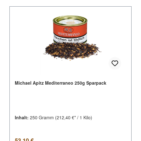
Michael Apitz Mediterraneo 250g Sparpack
Inhalt:
250 Gramm
(212,40 €* / 1 Kilo)
Regulärer Preis:
53,10 €