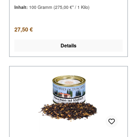
Inhalt:
100 Gramm
(275,00 €* / 1 Kilo)
Regulärer Preis:
27,50 €
Details