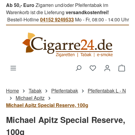
Ab 50,- Euro
Zigarren und/oder Pfeifentabak im
Zum Hauptinhalt springen
Warenkorb ist die Lieferung
versandkostenfrei!
Bestell-Hotline
04152 9249533
Mo - Fr, 08:00 - 14:00 Uhr
Du hast 0 Produk
Ware
Home
Tabak
Pfeifentabak
Pfeifentabak L - N
Michael Apitz
Michael Apitz Special Reserve, 100g
Michael Apitz Special Reserve,
100g