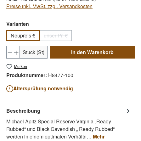
Preise inkl. MwSt. zzgl. Versandkosten
auswählen
Varianten
Neupreis €
unser Pr. €
(Diese Option ist zurzeit nicht verfügbar.)
Produkt Anzahl: Gib den gewünschten Wert e
Stück (St)
In den Warenkorb
Merken
Produktnummer:
H8477-100
Altersprüfung notwendig
Beschreibung
Michael Apitz Special Reserve Virginia „Ready
Rubbed“ und Black Cavendish „ Ready Rubbed“
werden in einem optimalen Verhältn…
Mehr