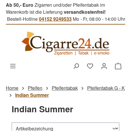
Ab 50,- Euro
Zigarren und/oder Pfeifentabak im
Zum Hauptinhalt springen
Warenkorb ist die Lieferung
versandkostenfrei!
Bestell-Hotline
04152 9249533
Mo - Fr, 08:00 - 14:00 Uhr
Du hast 0 Produk
Ware
Home
Pfeifen
Pfeifentabak
Pfeifentabak G - K
Indian Summer
Indian Summer