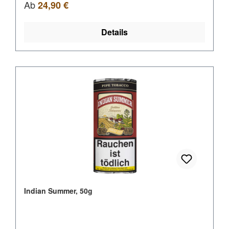
Regulärer Preis:
Ab
24,90 €
Details
Indian Summer, 50g