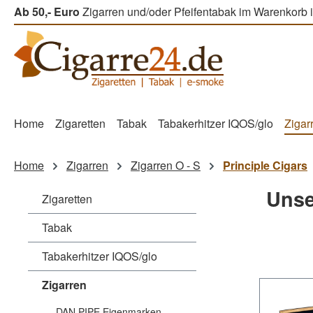
Ab 50,- Euro
Zigarren und/oder Pfeifentabak im Warenkorb i
m Hauptinhalt springen
Zur Suche springen
Zur Hauptnavigation springen
Home
Zigaretten
Tabak
Tabakerhitzer IQOS/glo
Zigar
Home
Zigarren
Zigarren O - S
Principle Cigars
Unse
Zigaretten
Tabak
Tabakerhitzer IQOS/glo
Zigarren
DAN PIPE Eigenmarken