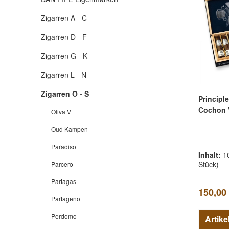
Zigarren A - C
Zigarren D - F
Zigarren G - K
Zigarren L - N
Zigarren O - S
Principl
Cochon V
Oliva V
Oud Kampen
Paradiso
Inhalt:
1
Stück)
Parcero
Partagas
Regulär
150,00
Partageno
Perdomo