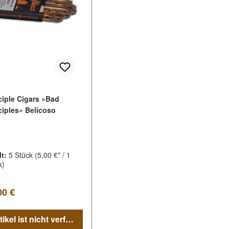
ciple Cigars »Bad
ciples« Belicoso
lt:
5 Stück
(5,00 €* / 1
k)
lärer Preis:
00 €
Artikel ist nicht verfügbar