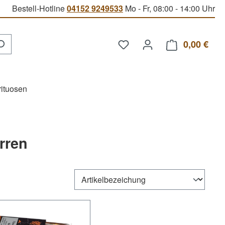
Bestell-Hotline
04152 9249533
Mo - Fr, 08:00 - 14:00 Uhr
Du hast 0 Produkte auf d
0,00 €
Ware
rituosen
rren