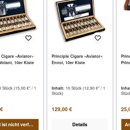
e Cigars »Aviator«
Principle Cigars »Aviator«
Prin
olant, 10er Kiste
Envoi, 10er Kiste
Prin
0 Stück
(15,00 €* / 1
Inhalt:
10 Stück
(12,90 €* / 1
Inha
Stück)
Stüc
er Preis:
Regulärer Preis:
Regu
 €
129,00 €
25,
Artikel ist nicht verfügbar
Details