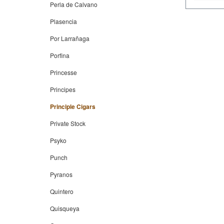
Perla de Calvano
Plasencia
Por Larrañaga
Porfina
Princesse
Principes
Principle Cigars
Private Stock
Psyko
Punch
Pyranos
Quintero
Quisqueya