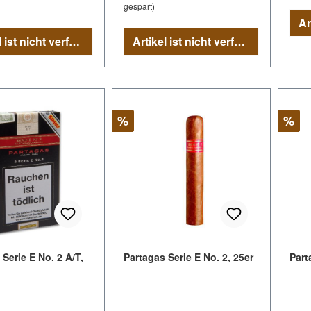
gespart)
Artikel ist nicht verfügbar
Artikel ist nicht verfügbar
Rabatt
Raba
%
%
Serie E No. 2 A/T,
Partagas Serie E No. 2, 25er
Part