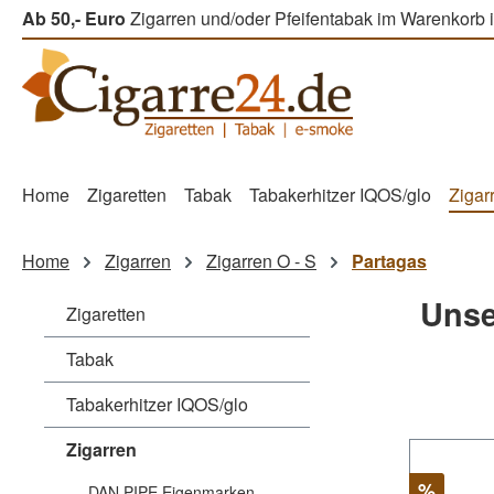
Ab 50,- Euro
Zigarren und/oder Pfeifentabak im Warenkorb i
m Hauptinhalt springen
Zur Suche springen
Zur Hauptnavigation springen
Home
Zigaretten
Tabak
Tabakerhitzer IQOS/glo
Zigar
Home
Zigarren
Zigarren O - S
Partagas
Unse
Zigaretten
Tabak
Tabakerhitzer IQOS/glo
Zigarren
Rabatt
%
DAN PIPE Eigenmarken