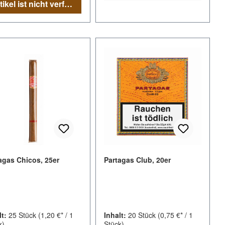
Artikel ist nicht verfügbar
tt
agas Chicos, 25er
Partagas Club, 20er
lt:
25 Stück
(1,20 €* / 1
Inhalt:
20 Stück
(0,75 €* / 1
k)
Stück)