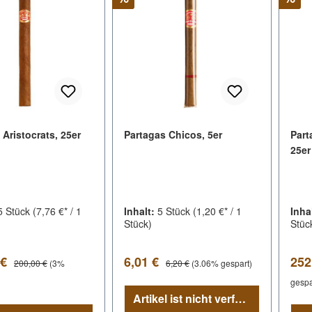
 Aristocrats, 25er
Partagas Chicos, 5er
Part
25er
5 Stück
(7,76 €* / 1
Inhalt:
5 Stück
(1,20 €* / 1
Inha
Stück)
Stüc
spreis:
Verkaufspreis:
Ver
Regulärer Preis:
Regulärer Preis:
 €
6,01 €
252
200,00 €
(3%
6,20 €
(3.06% gespart)
gespa
Artikel ist nicht verfügbar