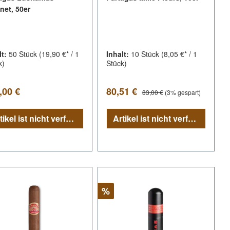
net, 50er
lt:
50 Stück
(19,90 €* / 1
Inhalt:
10 Stück
(8,05 €* / 1
k)
Stück)
lärer Preis:
Verkaufspreis:
Regulärer Preis:
,00 €
80,51 €
83,00 €
(3% gespart)
Artikel ist nicht verfügbar
Artikel ist nicht verfügbar
Rabatt
%