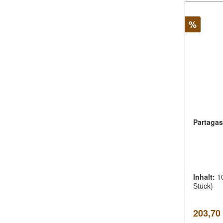
Rabatt
%
Partagas
Inhalt:
1
Stück)
Verkauf
203,70