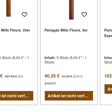
Mille Fleurs, 25er
Partagás Mille Fleurs, 5er
Part
Espe
5 Stück
(8,05 €* / 1
Inhalt:
5 Stück
(8,05 €* / 1
Inha
Stück)
Stüc
spreis:
Verkaufspreis:
Regu
Regulärer Preis:
Regulärer Preis:
 €
40,25 €
162
207,50 €
(3%
41,50 €
(3.01%
gespart)
Artikel ist nicht verfügbar
Artikel ist nicht verfügbar