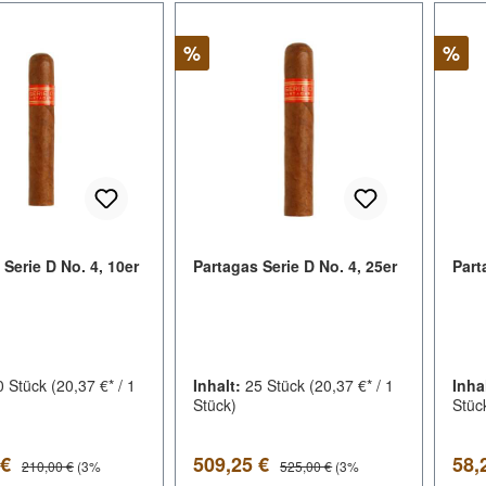
Rabatt
Raba
%
%
 Serie D No. 4, 10er
Partagas Serie D No. 4, 25er
Part
0 Stück
(20,37 €* / 1
Inhalt:
25 Stück
(20,37 €* / 1
Inha
Stück)
Stüc
spreis:
Verkaufspreis:
Ver
Regulärer Preis:
Regulärer Preis:
 €
509,25 €
58,
210,00 €
(3%
525,00 €
(3%