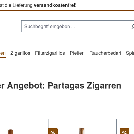
st die Lieferung
versandkostenfrei!
ren
Zigarillos
Filterzigarillos
Pfeifen
Raucherbedarf
Spi
r Angebot: Partagas Zigarren
Rabatt
Raba
%
%