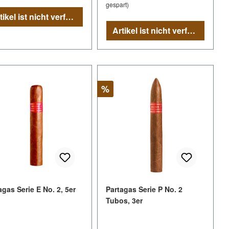
gespart)
Artikel ist nicht verfügbar
Artikel ist nicht verfügbar
tt
Rabatt
%
agas Serie E No. 2, 5er
Partagas Serie P No. 2
Tubos, 3er