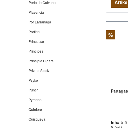
Perla de Calvano
Plasencia
Por Larrañaga
Porfina
Rabatt
%
Princesse
Principes
Principle Cigars
Private Stock
Psyko
Punch
Partagas 
Pyranos
Quintero
Quisqueya
Inhalt:
5
Stück)