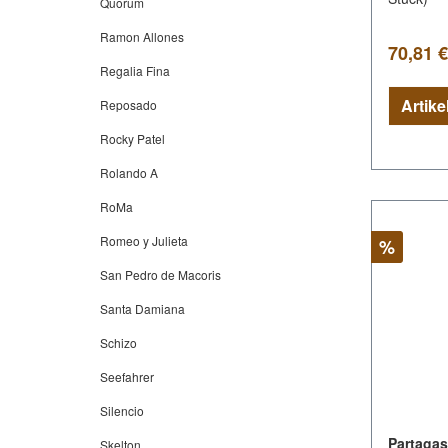
Quorum
Ramon Allones
Verkauf
70,81 
Regalia Fina
Reposado
Rocky Patel
Rolando A
RoMa
Romeo y Julieta
Rabatt
%
San Pedro de Macoris
Santa Damiana
Schizo
Seefahrer
Silencio
Partagas
Skelton