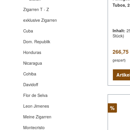
Tubos, 2
Zigarren T - Z
exklusive Zigarren
Inhalt:
2
Cuba
Stück)
Dom. Republik
Verkauf
266,75
Honduras
gespart)
Nicaragua
Cohiba
Davidoff
Flor de Selva
Leon Jimenes
Rabatt
%
Meine Zigarren
Montecristo