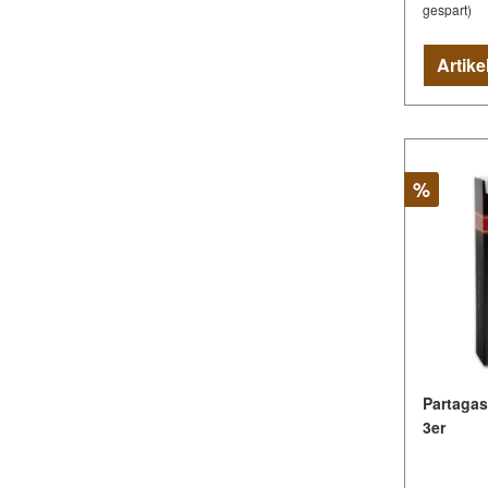
gespart)
Rabatt
%
Partagas 
3er