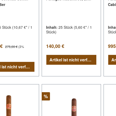
5er
Cabi
5 Stück
(10,67 €* / 1
Inhalt:
25 Stück
(5,60 €* / 1
Inha
Stück)
Stüc
spreis:
Regulärer Preis:
Regu
Regulärer Preis:
 €
140,00 €
995
275,00 €
(3%
Artikel ist nicht verfügbar
Artikel ist nicht verfügbar
Rabatt
%