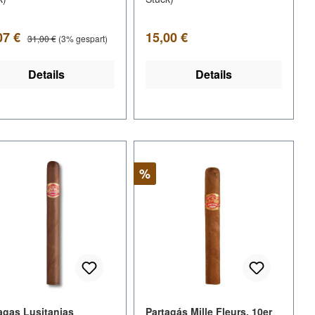
kaufspreis:
Regulärer Preis:
Regulärer Preis:
07 €
15,00 €
31,00 €
(3% gespart)
Details
Details
Rabatt
%
agas Lusitanias
Partagás Mille Fleurs, 10er