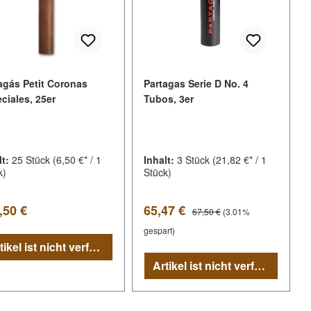
agás Petit Coronas
Partagas Serie D No. 4
ciales, 25er
Tubos, 3er
lt:
25 Stück
(6,50 €* / 1
Inhalt:
3 Stück
(21,82 €* / 1
k)
Stück)
lärer Preis:
Verkaufspreis:
Regulärer Preis:
,50 €
65,47 €
67,50 €
(3.01%
gespart)
Artikel ist nicht verfügbar
Artikel ist nicht verfügbar