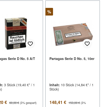
tt
Rabatt
%
agas Serie D No. 5 A/T
Partagas Serie D No. 5, 10er
lt:
3 Stück
(19,40 €* / 1
Inhalt:
10 Stück
(14,84 €* / 1
k)
Stück)
kaufspreis:
Verkaufspreis:
Regulärer Preis:
Regulärer Preis:
20 €
148,41 €
60,00 €
(3% gespart)
153,00 €
(3%