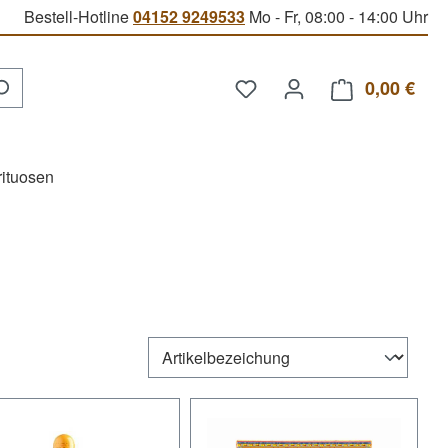
Bestell-Hotline
04152 9249533
Mo - Fr, 08:00 - 14:00 Uhr
Du hast 0 Produkte auf d
0,00 €
Ware
rituosen
tt