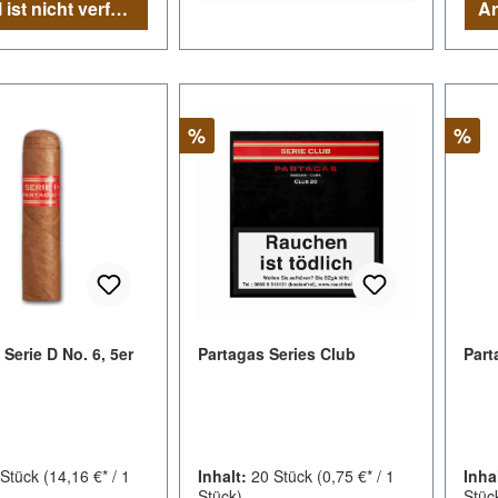
Artikel ist nicht verfügbar
Rabatt
Raba
%
%
Serie D No. 6, 5er
Partagas Series Club
Part
 Stück
(14,16 €* / 1
Inhalt:
20 Stück
(0,75 €* / 1
Inha
Stück)
Stüc