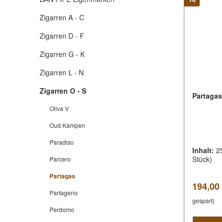
Zigarren A - C
Zigarren D - F
Zigarren G - K
Zigarren L - N
Zigarren O - S
Partagas
Oliva V
Oud Kampen
Paradiso
Inhalt:
2
Stück)
Parcero
Partagas
Verkauf
194,00
Partageno
gespart)
Perdomo