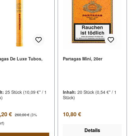
agas De Luxe Tubos,
Partagas Mini, 20er
lt:
25 Stück
(10,09 €* / 1
Inhalt:
20 Stück
(0,54 €* / 1
k)
Stück)
kaufspreis:
Regulärer Preis:
Regulärer Preis:
,20 €
10,80 €
260,00 €
(3%
rt)
Details