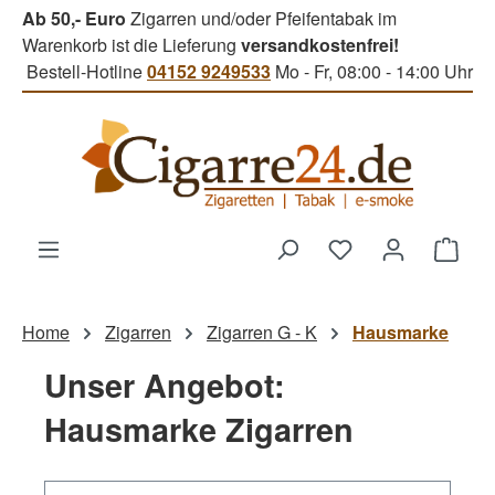
Ab 50,- Euro
Zigarren und/oder Pfeifentabak im
Zum Hauptinhalt springen
Warenkorb ist die Lieferung
versandkostenfrei!
Bestell-Hotline
04152 9249533
Mo - Fr, 08:00 - 14:00 Uhr
Du hast 0 Produk
Ware
Home
Zigarren
Zigarren G - K
Hausmarke
Unser Angebot:
Hausmarke Zigarren