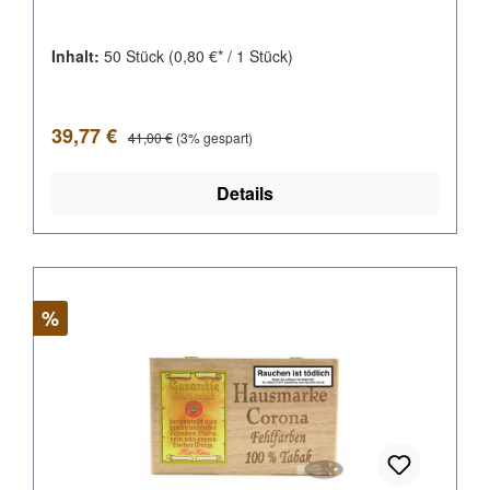
Inhalt:
50 Stück
(0,80 €* / 1 Stück)
Verkaufspreis:
Regulärer Preis:
39,77 €
41,00 €
(3% gespart)
Details
Rabatt
%