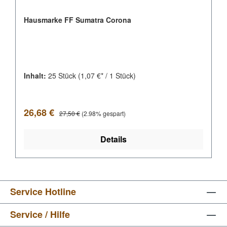
Hausmarke FF Sumatra Corona
Inhalt:
25 Stück
(1,07 €* / 1 Stück)
Verkaufspreis:
Regulärer Preis:
26,68 €
27,50 €
(2.98% gespart)
Details
Service Hotline
Service / Hilfe