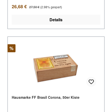
Verkaufspreis:
Regulärer Preis:
26,68 €
27,50 €
(2.98% gespart)
Details
Rabatt
%
Hausmarke FF Brasil Corona, 50er Kiste