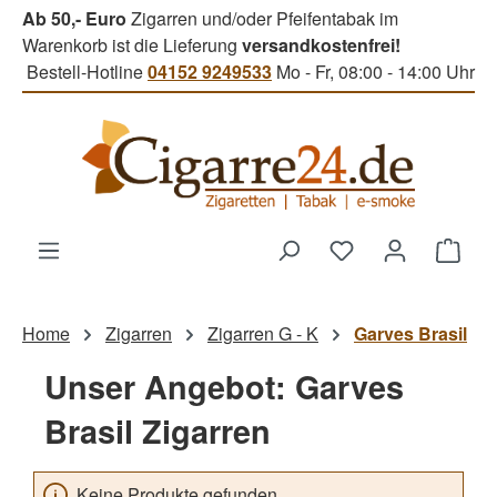
Ab 50,- Euro
Zigarren und/oder Pfeifentabak im
Zum Hauptinhalt springen
Warenkorb ist die Lieferung
versandkostenfrei!
Bestell-Hotline
04152 9249533
Mo - Fr, 08:00 - 14:00 Uhr
Du hast 0 Produk
Ware
Home
Zigarren
Zigarren G - K
Garves Brasil
Unser Angebot: Garves
Brasil Zigarren
Keine Produkte gefunden.