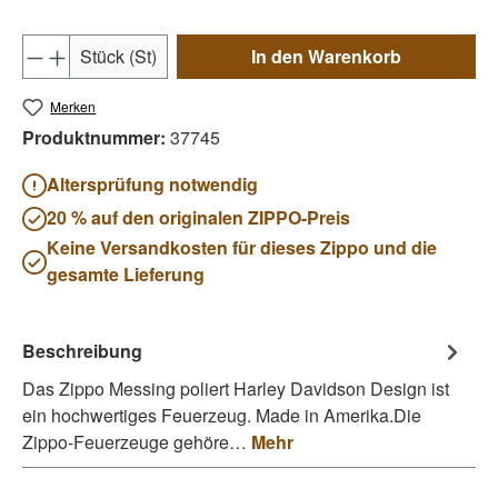
Produkt Anzahl: Gib den gewünschten Wert e
Stück (St)
In den Warenkorb
Merken
Produktnummer:
37745
Altersprüfung notwendig
20 % auf den originalen ZIPPO-Preis
Keine Versandkosten für dieses Zippo und die
gesamte Lieferung
Beschreibung
Das Zippo Messing poliert Harley Davidson Design ist
ein hochwertiges Feuerzeug. Made in Amerika.Die
Zippo-Feuerzeuge gehöre…
Mehr