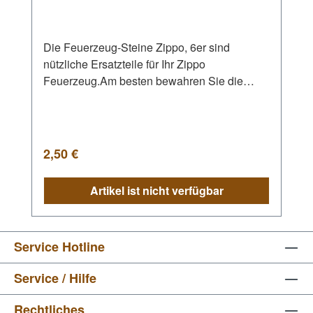
Die Feuerzeug-Steine Zippo, 6er sind
nützliche Ersatzteile für Ihr Zippo
Feuerzeug.Am besten bewahren Sie die
Ersatzfeuersteine direkt unter dem Filz in
Ihrem Zippo Benzinfeuerzeug auf.Alle
Feuerzeuge mit Reibrad-Technik benötigen
ab und zu einen frischen Zündstein.Warten
Regulärer Preis:
2,50 €
Sie mit der Erneuerung des Feuersteins nicht,
bis der alte ganz aufgebraucht ist.Es könnte
Artikel ist nicht verfügbar
sich die Walze ungewollt glatt schleifen.
Weiteres Feuerzeug Zubehör finden Sie in
unserem Onlineshop.
Service Hotline
Service / Hilfe
Rechtliches