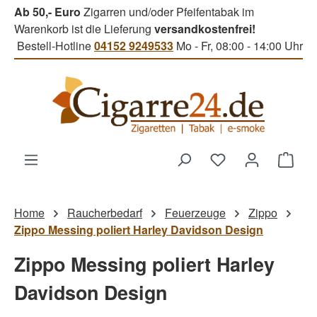
Ab 50,- Euro
Zigarren und/oder Pfeifentabak im
Zum Hauptinhalt springen
Warenkorb ist die Lieferung
versandkostenfrei!
Bestell-Hotline
04152 9249533
Mo - Fr, 08:00 - 14:00 Uhr
Du hast 0 Produk
Ware
Home
Raucherbedarf
Feuerzeuge
Zippo
Zippo Messing poliert Harley Davidson Design
Zippo Messing poliert Harley
Davidson Design