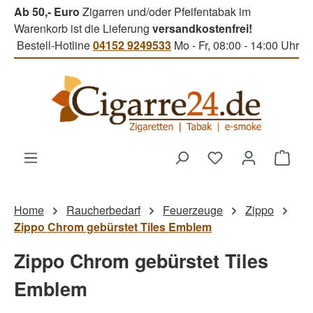
Ab 50,- Euro
Zigarren und/oder Pfeifentabak im
Zum Hauptinhalt springen
Warenkorb ist die Lieferung
versandkostenfrei!
Bestell-Hotline
04152 9249533
Mo - Fr, 08:00 - 14:00 Uhr
Du hast 0 Produk
Ware
Home
Raucherbedarf
Feuerzeuge
Zippo
Zippo Chrom gebürstet Tiles Emblem
Zippo Chrom gebürstet Tiles
Emblem