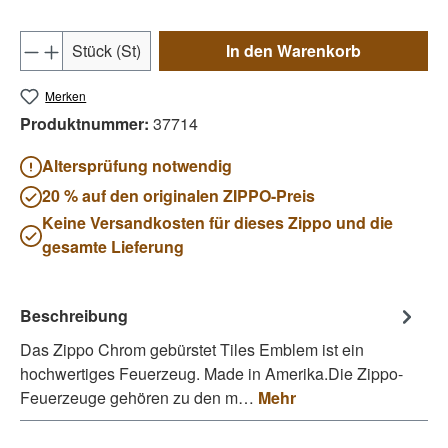
Produkt Anzahl: Gib den gewünschten Wert e
Stück (St)
In den Warenkorb
Merken
Produktnummer:
37714
Altersprüfung notwendig
20 % auf den originalen ZIPPO-Preis
Keine Versandkosten für dieses Zippo und die
gesamte Lieferung
Beschreibung
Das Zippo Chrom gebürstet Tiles Emblem ist ein
hochwertiges Feuerzeug. Made in Amerika.Die Zippo-
Feuerzeuge gehören zu den m…
Mehr