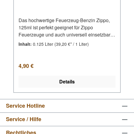
Das hochwertige Feuerzeug-Benzin Zippo,
125ml ist perfekt geeignet für Zippo
Feuerzeuge und auch universell einsetzbar
für alle anderen nachfüllbaren Feuerzeuge.
Inhalt:
0.125 Liter
(39,20 €* / 1 Liter)
Weiteres Feuerzeugzubehör finden Sie in
unserem Onlineshop.
Regulärer Preis:
4,90 €
Details
Service Hotline
Service / Hilfe
Rechtliches