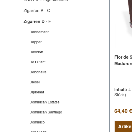
Zigarren A - C
Zigarren D - F
Dannemann
Dapper
Davidoff
Flor de 
De Olifant
Maduro«
Debonaire
Diesel
Inhalt:
4
Diplomat
Stück)
Dominican Estates
Regulär
64,40 €
Dominican Santiago
Dominico
Don Diego