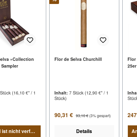
Selva »Collection
Flor de Selva Churchill
Flor
 Sampler
25er
 Stück
(16,10 €* / 1
Inhalt:
7 Stück
(12,90 €* / 1
Inha
Stück)
Stüc
er Preis:
Verkaufspreis:
Regu
Regulärer Preis:
90,31 €
247
93,10 €
(3% gespart)
Artikel ist nicht verfügbar
Details