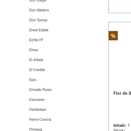
Don Stefano
Don Tomas
Drew Estate
Rabatt
%
Echte FF
Eiroa
El Artista
El Credito
Epic
Ernesto Perez
Flor de 
Exclusive
Fehlfarben
Feine Corona
Inhalt:
7
Firmeza
Stück)