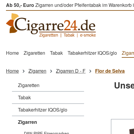
Ab 50,- Euro
Zigarren und/oder Pfeifentabak im Warenkorb i
m Hauptinhalt springen
Zur Suche springen
Zur Hauptnavigation springen
Home
Zigaretten
Tabak
Tabakerhitzer IQOS/glo
Zigar
Home
Zigarren
Zigarren D - F
Flor de Selva
Unse
Zigaretten
Tabak
Tabakerhitzer IQOS/glo
Zigarren
DAN PIPE Eigenmarken