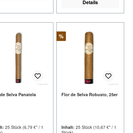
Details
tt
Rabatt
%
 de Selva Panatela
Flor de Selva Robusto, 25er
lt:
25 Stück
(6,79 €* / 1
Inhalt:
25 Stück
(10,67 €* / 1
k)
Stück)