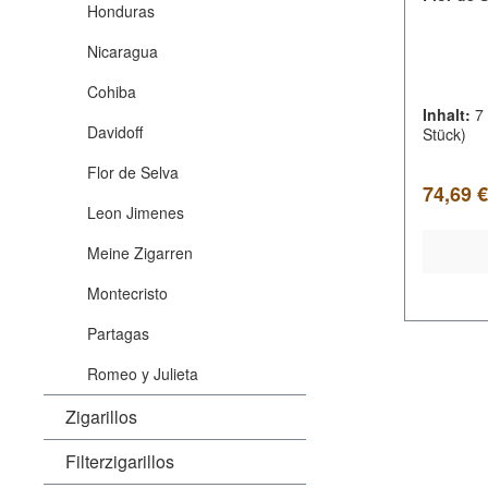
Honduras
Nicaragua
Cohiba
Inhalt:
7
Davidoff
Stück)
Flor de Selva
Verkauf
74,69 
Leon Jimenes
Meine Zigarren
Montecristo
Partagas
Romeo y Julieta
Zigarillos
Filterzigarillos