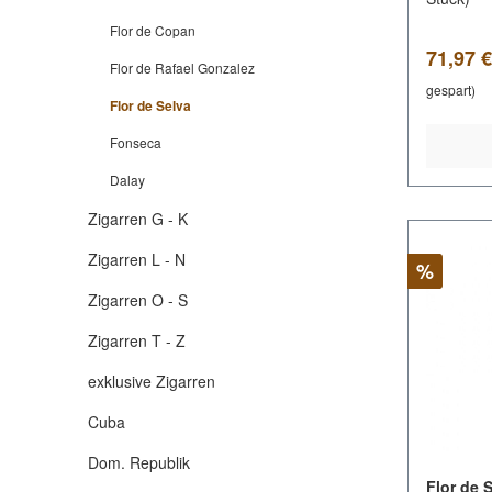
Flor de Copan
Verkauf
71,97 
Flor de Rafael Gonzalez
gespart)
Flor de Selva
Fonseca
Dalay
Zigarren G - K
Zigarren L - N
Rabatt
%
Zigarren O - S
Zigarren T - Z
exklusive Zigarren
Cuba
Dom. Republik
Flor de 