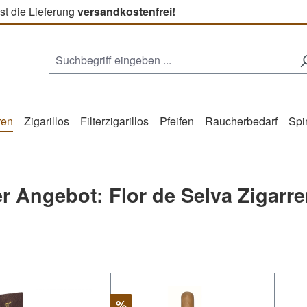
st die Lieferung
versandkostenfrei!
ren
Zigarillos
Filterzigarillos
Pfeifen
Raucherbedarf
Spi
r Angebot: Flor de Selva Zigarr
Rabatt
%