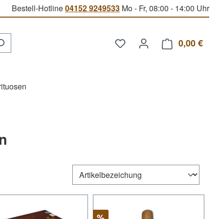
Bestell-Hotline
04152 9249533
Mo - Fr, 08:00 - 14:00 Uhr
Du hast 0 Produkte auf d
0,00 €
Ware
rituosen
en
Rabatt
%