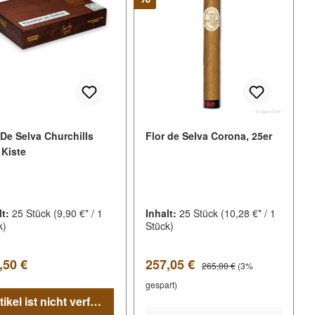
 De Selva Churchills
Flor de Selva Corona, 25er
 Kiste
lt:
25 Stück
(9,90 €* / 1
Inhalt:
25 Stück
(10,28 €* / 1
k)
Stück)
lärer Preis:
Verkaufspreis:
Regulärer Preis:
,50 €
257,05 €
265,00 €
(3%
gespart)
Artikel ist nicht verfügbar