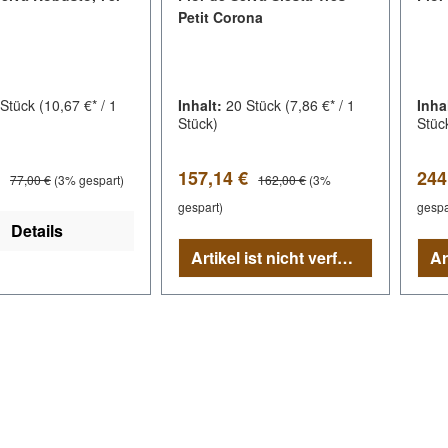
Petit Corona
 Stück
(10,67 €* / 1
Inhalt:
20 Stück
(7,86 €* / 1
Inha
Stück)
Stüc
spreis:
Verkaufspreis:
Ver
Regulärer Preis:
Regulärer Preis:
€
157,14 €
244
77,00 €
(3% gespart)
162,00 €
(3%
gespart)
gespa
Details
Artikel ist nicht verfügbar