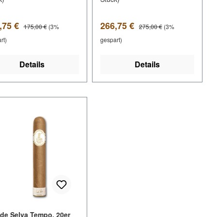
kaufspreis:
Verkaufspreis:
Regulärer Preis:
Regulärer Preis:
,75 €
266,75 €
175,00 €
(3%
275,00 €
(3%
rt)
gespart)
Details
Details
tt
 de Selva Tempo, 20er