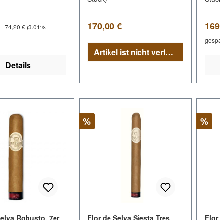
spreis:
Regulärer Preis:
Ver
Regulärer Preis:
€
170,00 €
169
74,20 €
(3.01%
gespa
Artikel ist nicht verfügbar
Details
Rabatt
Raba
%
%
Selva Robusto, 7er
Flor de Selva Siesta Tres
Flor