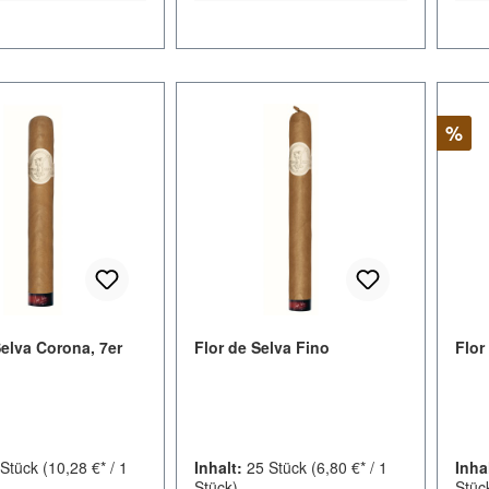
Raba
%
Selva Corona, 7er
Flor de Selva Fino
Flor
 Stück
(10,28 €* / 1
Inhalt:
25 Stück
(6,80 €* / 1
Inha
Stück)
Stüc