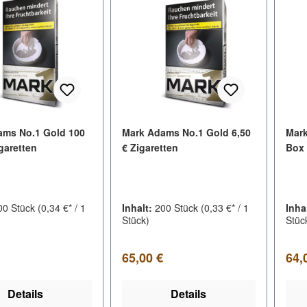
ams No.1 Gold 100
Mark Adams No.1 Gold 6,50
Mark
igaretten
€ Zigaretten
Box 
00 Stück
(0,34 €* / 1
Inhalt:
200 Stück
(0,33 €* / 1
Inha
Stück)
Stüc
er Preis:
Regulärer Preis:
Regu
65,00 €
64,
Details
Details