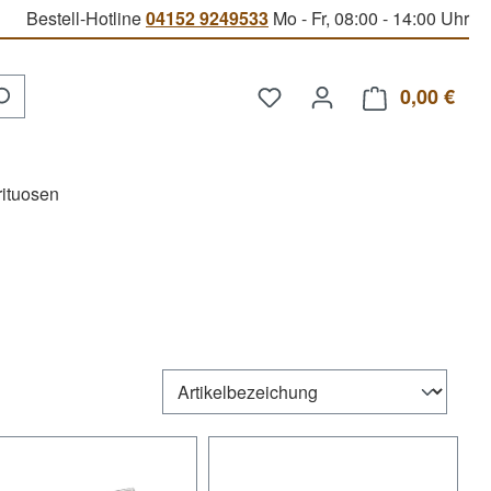
Bestell-Hotline
04152 9249533
Mo - Fr, 08:00 - 14:00 Uhr
Du hast 0 Produkte auf d
0,00 €
Ware
rituosen