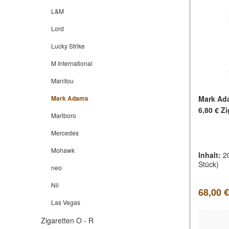
L&M
Lord
Lucky Strike
M International
Manitou
Mark Adams
Mark Ad
6,80 € Z
Marlboro
Mercedes
Mohawk
Inhalt:
2
Stück)
neo
Nil
Regulär
68,00 €
Las Vegas
Zigaretten O - R