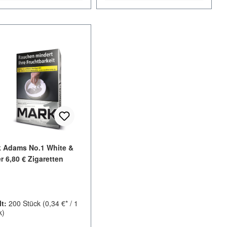
 Adams No.1 White &
er 6,80 € Zigaretten
lt:
200 Stück
(0,34 €* / 1
k)