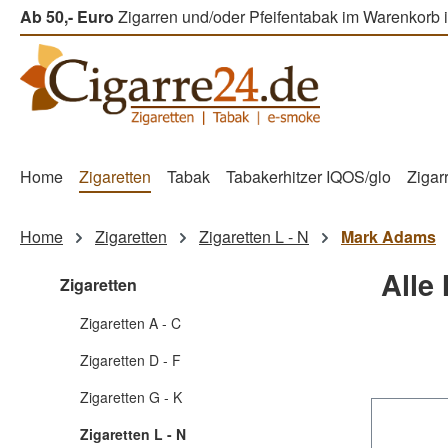
Ab 50,- Euro
Zigarren und/oder Pfeifentabak im Warenkorb i
m Hauptinhalt springen
Zur Suche springen
Zur Hauptnavigation springen
Home
Zigaretten
Tabak
Tabakerhitzer IQOS/glo
Zigar
Home
Zigaretten
Zigaretten L - N
Mark Adams
Alle
Zigaretten
Zigaretten A - C
Zigaretten D - F
Zigaretten G - K
Zigaretten L - N