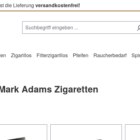
st die Lieferung
versandkostenfrei!
ren
Zigarillos
Filterzigarillos
Pfeifen
Raucherbedarf
Spi
 Mark Adams Zigaretten