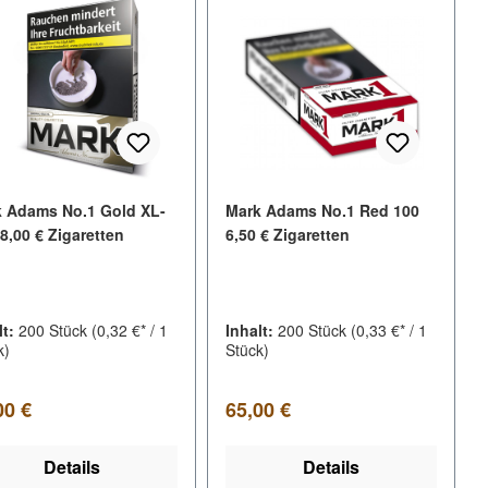
 Adams No.1 Gold XL-
Mark Adams No.1 Red 100
8,00 € Zigaretten
6,50 € Zigaretten
lt:
200 Stück
(0,32 €* / 1
Inhalt:
200 Stück
(0,33 €* / 1
k)
Stück)
lärer Preis:
Regulärer Preis:
00 €
65,00 €
Details
Details