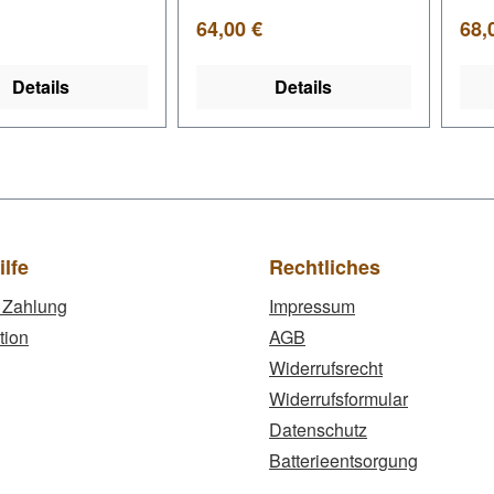
er Preis:
Regulärer Preis:
Regu
64,00 €
68,
Details
Details
ilfe
Rechtliches
 Zahlung
Impressum
tion
AGB
Widerrufsrecht
Widerrufsformular
Datenschutz
Batterieentsorgung