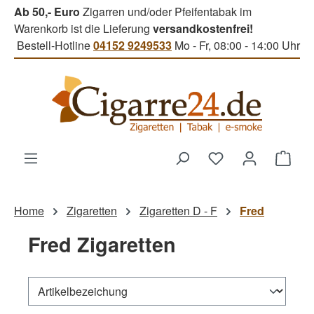
Ab 50,- Euro
Zigarren und/oder Pfeifentabak im
Zum Hauptinhalt springen
Warenkorb ist die Lieferung
versandkostenfrei!
Bestell-Hotline
04152 9249533
Mo - Fr, 08:00 - 14:00 Uhr
Du hast 0 Produk
Ware
Home
Zigaretten
Zigaretten D - F
Fred
Fred Zigaretten