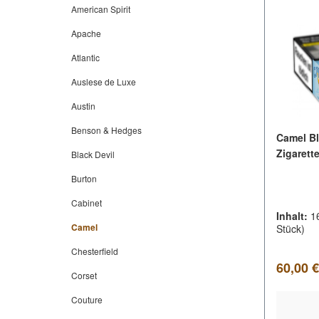
American Spirit
Apache
Atlantic
Auslese de Luxe
Austin
Benson & Hedges
Camel Bl
Zigarett
Black Devil
Burton
Cabinet
Inhalt:
1
Camel
Stück)
Chesterfield
Regulär
60,00 €
Corset
Couture