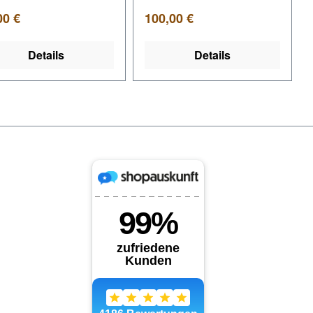
lärer Preis:
Regulärer Preis:
00 €
100,00 €
Details
Details