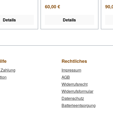
er Preis:
Regulärer Preis:
Regu
60,00 €
90,
Details
Details
ilfe
Rechtliches
 Zahlung
Impressum
tion
AGB
Widerrufsrecht
Widerrufsformular
Datenschutz
Batterieentsorgung