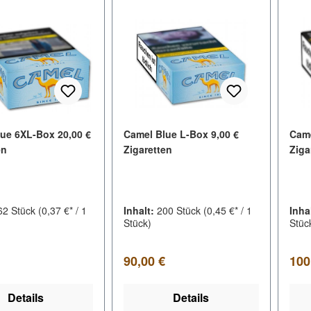
ue 6XL-Box 20,00 €
Camel Blue L-Box 9,00 €
Came
en
Zigaretten
Ziga
62 Stück
(0,37 €* / 1
Inhalt:
200 Stück
(0,45 €* / 1
Inha
Stück)
Stüc
er Preis:
Regulärer Preis:
Regu
90,00 €
100
Details
Details