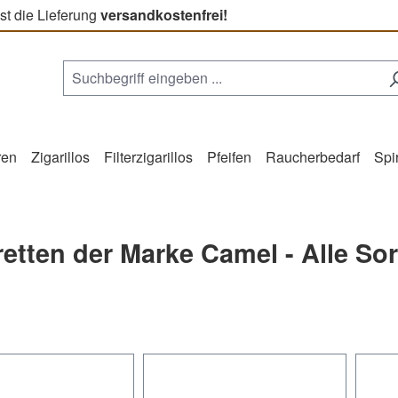
st die Lieferung
versandkostenfrei!
ren
Zigarillos
Filterzigarillos
Pfeifen
Raucherbedarf
Spi
retten der Marke Camel - Alle So