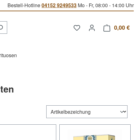
Bestell-Hotline
04152 9249533
Mo - Fr, 08:00 - 14:00 Uhr
Du hast 0 Produkte auf d
0,00 €
Ware
rituosen
rten