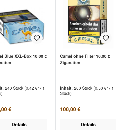
l Blue XXL-Box 10,00 €
Camel ohne Filter 10,00 €
retten
Zigaretten
lt:
240 Stück
(0,42 €* / 1
Inhalt:
200 Stück
(0,50 €* / 1
k)
Stück)
lärer Preis:
Regulärer Preis:
,00 €
100,00 €
Details
Details