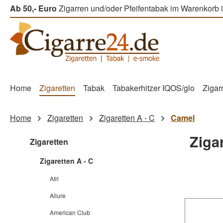
Ab 50,- Euro
Zigarren und/oder Pfeifentabak im Warenkorb i
m Hauptinhalt springen
Zur Suche springen
Zur Hauptnavigation springen
Home
Zigaretten
Tabak
Tabakerhitzer IQOS/glo
Zigar
Home
Zigaretten
Zigaretten A - C
Camel
Ziga
Zigaretten
Zigaretten A - C
Afri
Allure
American Club