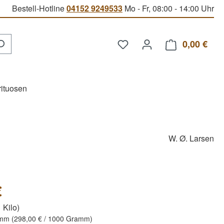
Bestell-Hotline
04152 9249533
Mo - Fr, 08:00 - 14:00 Uhr
Du hast 0 Produkte auf d
0,00 €
Ware
rituosen
W. Ø. Larsen
€
 Kilo)
amm
(298,00 € / 1000 Gramm)