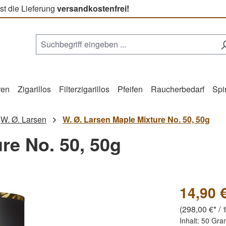
st die Lieferung
versandkostenfrei!
ren
Zigarillos
Filterzigarillos
Pfeifen
Raucherbedarf
Spi
W. Ø. Larsen
W. Ø. Larsen Maple Mixture No. 50, 50g
re No. 50, 50g
14,90 
(298,00 €* / 1
Inhalt:
50 Gr