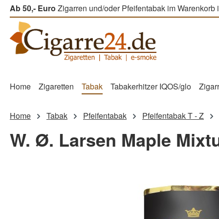
Ab 50,- Euro
Zigarren und/oder Pfeifentabak im Warenkorb i
m Hauptinhalt springen
Zur Suche springen
Zur Hauptnavigation springen
Home
Zigaretten
Tabak
Tabakerhitzer IQOS/glo
Zigar
Home
Tabak
Pfeifentabak
Pfeifentabak T - Z
W. Ø. Larsen Maple Mixtu
Bildergalerie überspringen