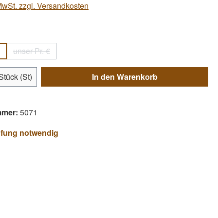
 MwSt. zzgl. Versandkosten
swählen
unser Pr. €
(Diese Option ist zurzeit nicht verfügbar.)
Anzahl: Gib den gewünschten Wert ein ode
Stück (St)
In den Warenkorb
mmer:
5071
üfung notwendig