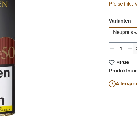
Preise inkl.
au
Varianten
Neupreis €
Produkt 
Merken
Produktnu
Alterspr