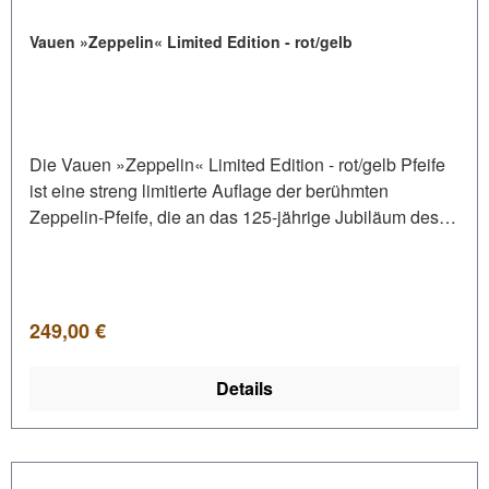
Vauen »Zeppelin« Limited Edition - rot/gelb
Die Vauen »Zeppelin« Limited Edition - rot/gelb Pfeife
ist eine streng limitierte Auflage der berühmten
Zeppelin-Pfeife, die an das 125-jährige Jubiläum des
ersten Zeppelin-Aufstiegs erinnert.Zwei exklusive
Designs wurden mit viel Sorgfalt und aufwendiger
Handarbeit gefertigt und machen die Pfeife zu einem
echten Sammlerstück.Durch die stilvolle
Regulärer Preis:
249,00 €
Schmuckverpackung wird die Einzigartigkeit der Pfeife
unterstrichen. • Normalbissmundstück• Mundstück aus
Details
Acryl in gelb