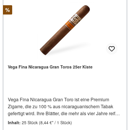
Rabatt
%
Vega Fina Nicaragua Gran Toros 25er Kiste
Vega Fina Nicaragua Gran Toro ist eine Premium
Zigarre, die zu 100 % aus nicaraguanischem Tabak
gefertigt wird. Ihre Blätter, die mehr als vier Jahre reifen,
stammen aus zwei der besten Tabakanbauregionen
Inhalt:
25 Stück
(8,44 €* / 1 Stück)
Nicaraguas: Jalapa und Estelí. Die Einlage enthält