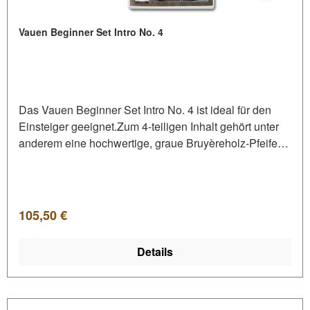
Vauen Beginner Set Intro No. 4
Das Vauen Beginner Set Intro No. 4 ist ideal für den
Einsteiger geeignet.Zum 4-teiligen Inhalt gehört unter
anderem eine hochwertige, graue Bruyèreholz-Pfeife
im klassischen Format mit schwarzem, geradem
Acrylmundstück. Das Anfängerset wird in einer Box
geliefert und ist somit auch eine perfekte Geschenkidee
für passionierte Pfeifenraucher und diejenigen, die es
Regulärer Preis:
105,50 €
werden wollen. Inhalt: 1 Pfeife 1 Pfeifenbesteck 10
9mm Aktivkohlefilter 10 Pfeifenreiniger
Details