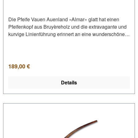
Die Pfeife Vauen Auenland »Almar« glatt hat einen
Pfeifenkopf aus Bruyèreholz und die extravagante und
kurvige Linienführung erinnert an eine wunderschöne
Tulpe.Dieses Modell wirkt aufgrund seines fließenden
Farbverlaufs besonders elegant.Der Stiel ist aus
Buchenholz mit einem integrierten Kunststoffröhrchen
für eine hygienische Reinigung. Am Stielende befindet
Regulärer Preis:
189,00 €
sich ein rundes Acrylmundstück, welches natürlich für
den Gebrauch eines 9mm Dr. Perl Junior
Details
Aktivkohlefilters von Vauen geeignet ist. •
Normalbissmundstück • Mundstück aus Acryl