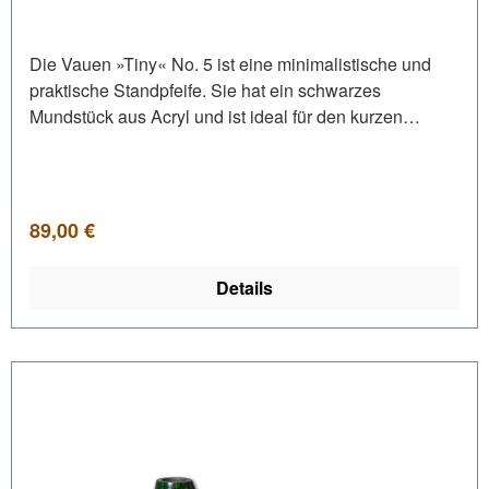
Die Vauen »Tiny« No. 5 ist eine minimalistische und
praktische Standpfeife. Sie hat ein schwarzes
Mundstück aus Acryl und ist ideal für den kurzen
Genussmoment. • Normalbissmundstück• Mundstück
aus Acryl in schwarz
Regulärer Preis:
89,00 €
Details