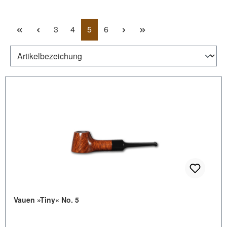
Seite
Seite
Seite
Seite
3
4
5
6
Vauen »Tiny« No. 5