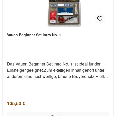
Vauen Beginner Set Intro No. 1
Das Vauen Beginner Set Intro No. 1 ist ideal für den
Einsteiger geeignet.Zum 4-teiligen Inhalt gehört unter
anderem eine hochwertige, braune Bruyèreholz-Pfeife
im klassischen Format mit schwarzem, gebogenem
Acrylmundstück. Das Anfängerset wird in einer Box
geliefert und ist somit auch eine perfekte Geschenkidee
für passionierte Pfeifenraucher und diejenigen, die es
Regulärer Preis:
105,50 €
werden wollen. Inhalt: 1 Pfeife 1 Pfeifenbesteck 10
9mm Aktivkohlefilter 10 Pfeifenreiniger