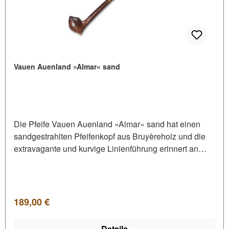
Vauen Auenland »Almar« sand
Die Pfeife Vauen Auenland »Almar« sand hat einen
sandgestrahlten Pfeifenkopf aus Bruyèreholz und die
extravagante und kurvige Linienführung erinnert an
eine wunderschöne Tulpe.Dieses Modell wirkt aufgrund
seines fließenden Farbverlaufs besonders elegant.Der
Stiel ist aus Buchenholz mit einem integrierten
Kunststoffröhrchen für eine hygienische Reinigung. Am
Regulärer Preis:
189,00 €
Stielende befindet sich ein rundes Acrylmundstück,
welches natürlich für den Gebrauch eines 9mm Dr. Perl
Details