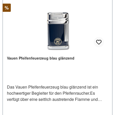
Rabatt
%
Vauen Pfeifenfeuerzeug blau glänzend
Das Vauen Pfeifenfeuerzeug blau glänzend ist ein
hochwertiger Begleiter für den Pfeifenraucher.Es
verfügt über eine seitlich austretende Flamme und
ermöglicht dadurch ein simples Entzünden von
Pfeifentabak im Pfeifenkopf.Die Steinzündung ist