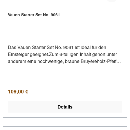
Vauen Starter Set No. 9061
Das Vauen Starter Set No. 9061 ist ideal für den
Einsteiger geeignet.Zum 6-teiligen Inhalt gehört unter
anderem eine hochwertige, braune Bruyèreholz-Pfeife
im klassischen Format mit schwarzem, leicht
gebogenem Acrylmundstück. Das Anfängerset wird in
einer braunen Pfeifentasche geliefert und ist somit auch
eine perfekte Geschenkidee für passionierte
Regulärer Preis:
109,00 €
Pfeifenraucher und diejenigen, die es werden wollen.
Inhalt: 1 Pfeife 1 Pfeifentasche 1 Pfeifenbesteck 10
Details
9mm Aktivkohlefilter 3 Pfeifenreiniger Zündhölzer