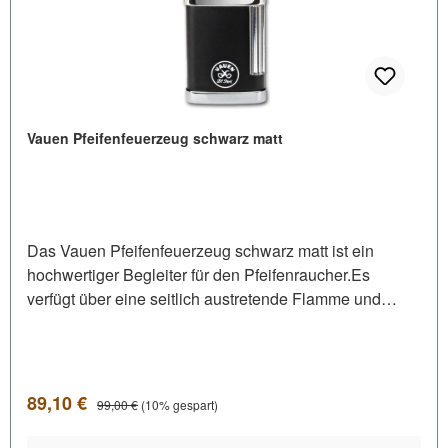
Vauen Pfeifenfeuerzeug schwarz matt
Das Vauen Pfeifenfeuerzeug schwarz matt ist ein
hochwertiger Begleiter für den Pfeifenraucher.Es
verfügt über eine seitlich austretende Flamme und
ermöglicht dadurch ein simples Entzünden von
Pfeifentabak im Pfeifenkopf.Die Steinzündung ist
pflegeleicht und der Feuerstein lässt sich unkompliziert
wechseln.Das Feuerzeug liegt durch sein schlankes
Verkaufspreis:
Regulärer Preis:
89,10 €
99,00 €
(10% gespart)
Design und seine abgerundeten Ecken perfekt in der
Hand.