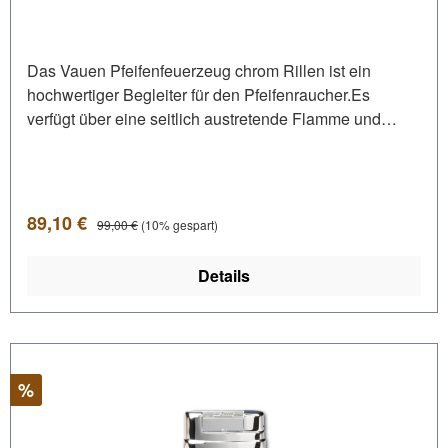
Das Vauen Pfeifenfeuerzeug chrom Rillen ist ein
hochwertiger Begleiter für den Pfeifenraucher.Es
verfügt über eine seitlich austretende Flamme und
ermöglicht dadurch ein simples Entzünden von
Pfeifentabak im Pfeifenkopf.Die Steinzündung ist
pflegeleicht und der Feuerstein lässt sich unkompliziert
wechseln.Das Feuerzeug liegt durch sein schlankes
Verkaufspreis:
Regulärer Preis:
89,10 €
99,00 €
(10% gespart)
Design und seine abgerundeten Ecken perfekt in der
Hand.
Details
Rabatt
%