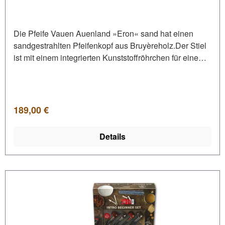
Die Pfeife Vauen Auenland »Eron« sand hat einen
sandgestrahlten Pfeifenkopf aus Bruyèreholz.Der Stiel
ist mit einem integrierten Kunststoffröhrchen für eine
hygienische Reinigung versehen. Am Stielende
befindet sich ein rundes Acrylmundstück, welches
natürlich für den Gebrauch eines 9mm Dr. Perl Junior
Aktivkohlefilters von Vauen geeignet ist. •
Regulärer Preis:
189,00 €
Normalbissmundstück • Mundstück aus Acryl
Details