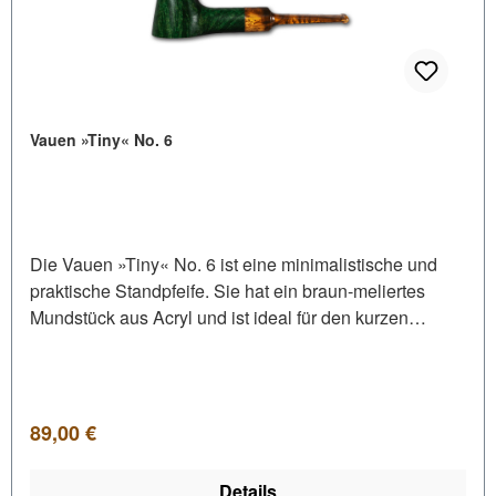
Vauen »Tiny« No. 6
Die Vauen »Tiny« No. 6 ist eine minimalistische und
praktische Standpfeife. Sie hat ein braun-meliertes
Mundstück aus Acryl und ist ideal für den kurzen
Genussmoment. • Normalbissmundstück• Mundstück
aus Acryl in schwarz
Regulärer Preis:
89,00 €
Details