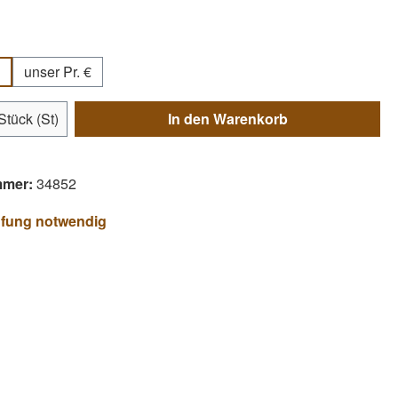
swählen
unser Pr. €
Anzahl: Gib den gewünschten Wert ein ode
Stück (St)
In den Warenkorb
mmer:
34852
üfung notwendig