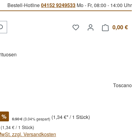
Bestell-Hotline
04152 9249533
Mo - Fr, 08:00 - 14:00 Uhr
Du hast 0 Produkte auf d
0,00 €
Ware
rituosen
Toscano
%
(1,34 €* / 1 Stück)
6,90 €
(3.04% gespart)
k
(1,34 € / 1 Stück)
 MwSt. zzgl. Versandkosten