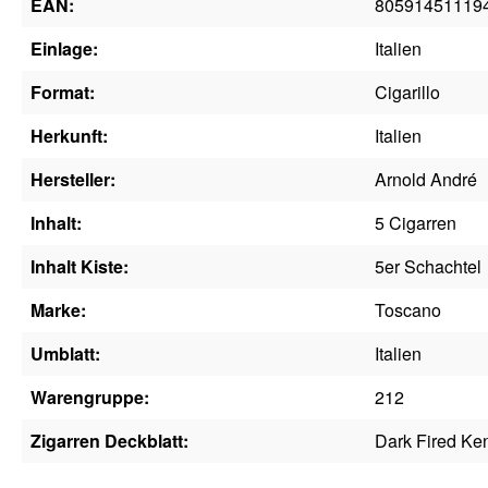
EAN:
80591451119
Einlage:
Italien
Format:
Cigarillo
Herkunft:
Italien
Hersteller:
Arnold André
Inhalt:
5 Cigarren
Inhalt Kiste:
5er Schachtel
Marke:
Toscano
Umblatt:
Italien
Warengruppe:
212
Zigarren Deckblatt:
Dark Fired Ke