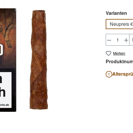
au
Varianten
Neupreis €
Produkt 
Merken
Produktnu
Alterspr