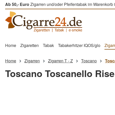
Ab 50,- Euro
Zigarren und/oder Pfeifentabak im Warenkorb i
m Hauptinhalt springen
Zur Suche springen
Zur Hauptnavigation springen
Home
Zigaretten
Tabak
Tabakerhitzer IQOS/glo
Zigar
Home
Zigarren
Zigarren T - Z
Toscano
Tosc
Toscano Toscanello Rise
Bildergalerie überspringen