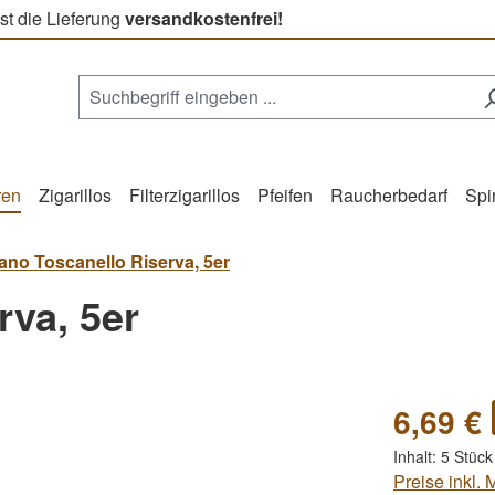
st die Lieferung
versandkostenfrei!
ren
Zigarillos
Filterzigarillos
Pfeifen
Raucherbedarf
Spi
ano Toscanello Riserva, 5er
rva, 5er
6,69 €
Inhalt:
5 Stüc
Preise inkl.