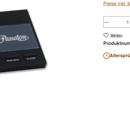
Preise inkl.
Produkt 
Merken
Produktnu
Alterspr