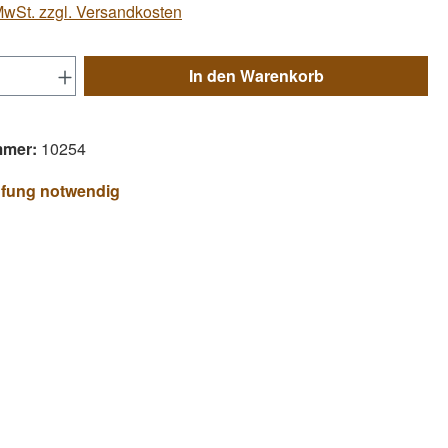
 MwSt. zzgl. Versandkosten
Anzahl: Gib den gewünschten Wert ein ode
In den Warenkorb
mmer:
10254
üfung notwendig