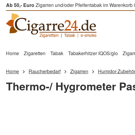
Ab 50,- Euro
Zigarren und/oder Pfeifentabak im Warenkorb i
m Hauptinhalt springen
Zur Suche springen
Zur Hauptnavigation springen
Home
Zigaretten
Tabak
Tabakerhitzer IQOS/glo
Zigar
Home
Raucherbedarf
Zigarren
Humidor-Zubehö
Thermo-/ Hygrometer Pa
Bildergalerie überspringen