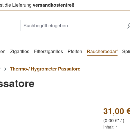
st die Lieferung
versandkostenfrei!
ren
Zigarillos
Filterzigarillos
Pfeifen
Raucherbedarf
Spi
r
Thermo-/ Hygrometer Passatore
ssatore
31,00 
(0,00 €* / )
Inhalt:
1