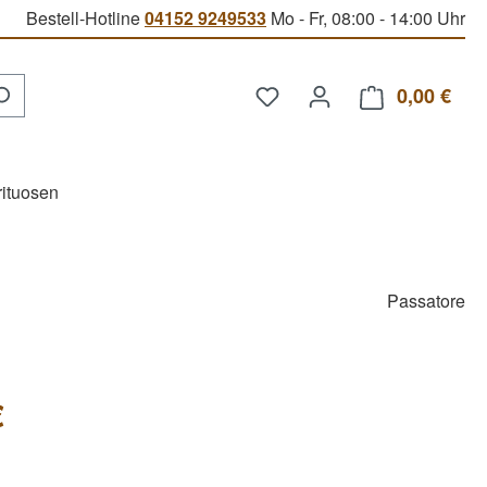
Bestell-Hotline
04152 9249533
Mo - Fr, 08:00 - 14:00 Uhr
Du hast 0 Produkte auf d
0,00 €
Ware
rituosen
Passatore
€