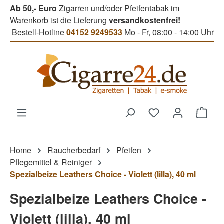
Ab 50,- Euro
Zigarren und/oder Pfeifentabak im
Zum Hauptinhalt springen
Warenkorb ist die Lieferung
versandkostenfrei!
Bestell-Hotline
04152 9249533
Mo - Fr, 08:00 - 14:00 Uhr
Du hast 0 Produk
Ware
Home
Raucherbedarf
Pfeifen
Pflegemittel & Reiniger
Spezialbeize Leathers Choice - Violett (lilla), 40 ml
Spezialbeize Leathers Choice -
Violett (lilla), 40 ml