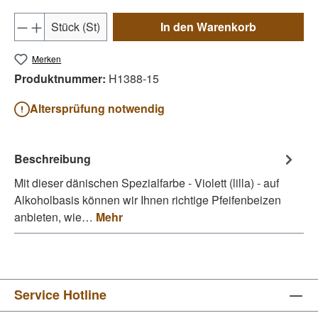
Produkt Anzahl: Gib den gewünschten Wert e
Stück (St)
In den Warenkorb
Merken
Produktnummer:
H1388-15
Altersprüfung notwendig
Beschreibung
Mit dieser dänischen Spezialfarbe - Violett (lilla) - auf
Alkoholbasis können wir Ihnen richtige Pfeifenbeizen
anbieten, wie…
Mehr
Service Hotline