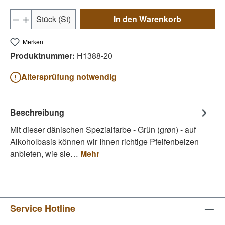
Produkt Anzahl: Gib den gewünschten Wert e
Stück (St)
In den Warenkorb
Merken
Produktnummer:
H1388-20
Altersprüfung notwendig
Beschreibung
Mit dieser dänischen Spezialfarbe - Grün (grøn) - auf
Alkoholbasis können wir Ihnen richtige Pfeifenbeizen
anbieten, wie sie…
Mehr
Service Hotline