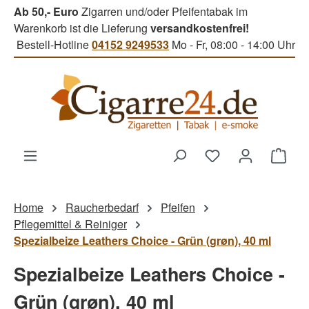
Ab 50,- Euro
Zigarren und/oder Pfeifentabak im
Zum Hauptinhalt springen
Warenkorb ist die Lieferung
versandkostenfrei!
Bestell-Hotline
04152 9249533
Mo - Fr, 08:00 - 14:00 Uhr
Du hast 0 Produk
Ware
Home
Raucherbedarf
Pfeifen
Pflegemittel & Reiniger
Spezialbeize Leathers Choice - Grün (grøn), 40 ml
Spezialbeize Leathers Choice -
Grün (grøn), 40 ml