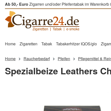
Ab 50,- Euro
Zigarren und/oder Pfeifentabak im Warenkorb i
m Hauptinhalt springen
Zur Suche springen
Zur Hauptnavigation springen
Home
Zigaretten
Tabak
Tabakerhitzer IQOS/glo
Zigar
Home
Raucherbedarf
Pfeifen
Pflegemittel & Rei
Spezialbeize Leathers C
Bildergalerie überspringen