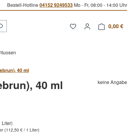
Bestell-Hotline
04152 9249533
Mo - Fr, 08:00 - 14:00 Uhr
Du hast 0 Produkte auf d
0,00 €
Ware
rituosen
ebrun), 40 ml
brun), 40 ml
keine Angabe
 Liter)
ter
(112,50 € / 1 Liter)