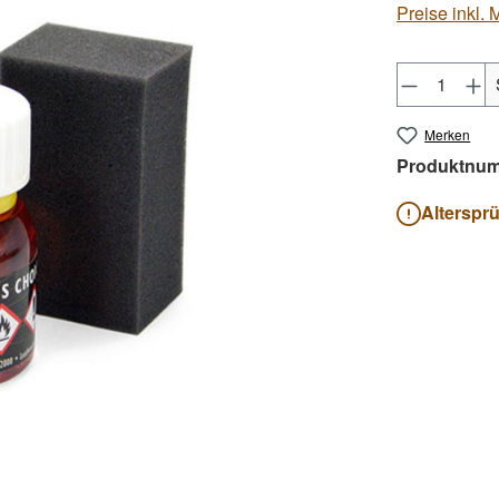
Preise inkl.
Produkt 
Merken
Produktnu
Alterspr