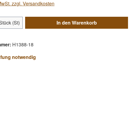
 MwSt. zzgl. Versandkosten
Anzahl: Gib den gewünschten Wert ein ode
Stück (St)
In den Warenkorb
mmer:
H1388-18
üfung notwendig