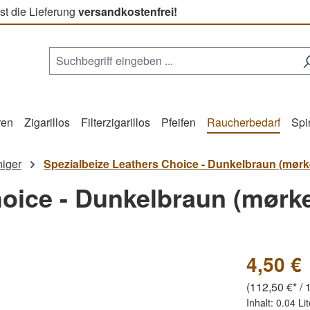
st die Lieferung
versandkostenfrei!
ren
Zigarillos
Filterzigarillos
Pfeifen
Raucherbedarf
Spi
niger
Spezialbeize Leathers Choice - Dunkelbraun (mørk
hoice - Dunkelbraun (mørke
4,50 €
(112,50 €* / 1
Inhalt:
0.04 Li