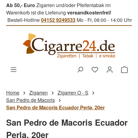
Ab 50,- Euro
Zigarren und/oder Pfeifentabak im
Zum Hauptinhalt springen
Warenkorb ist die Lieferung
versandkostenfrei!
Bestell-Hotline
04152 9249533
Mo - Fr, 08:00 - 14:00 Uhr
Du hast 0 Produk
Ware
Home
Zigarren
Zigarren O - S
San Pedro de Macoris
San Pedro de Macoris Ecuador Perla, 20er
San Pedro de Macoris Ecuador
Perla, 20er