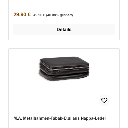
Verkaufspreis:
Regulärer Preis:
29,90 €
49,90 €
(40.08% gespart)
Details
M.A. Metallrahmen-Tabak-Etui aus Nappa-Leder