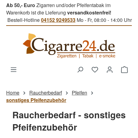
Ab 50,- Euro
Zigarren und/oder Pfeifentabak im
Zum Hauptinhalt springen
Warenkorb ist die Lieferung
versandkostenfrei!
Bestell-Hotline
04152 9249533
Mo - Fr, 08:00 - 14:00 Uhr
Du hast 0 Produk
Ware
Home
Raucherbedarf
Pfeifen
sonstiges Pfeifenzubehör
Raucherbedarf - sonstiges
Pfeifenzubehör