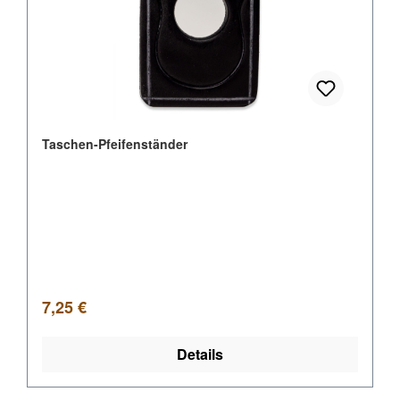
Taschen-Pfeifenständer
Regulärer Preis:
7,25 €
Details