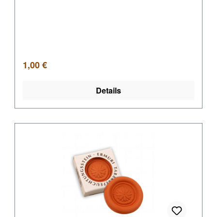
Regulärer Preis:
1,00 €
Details