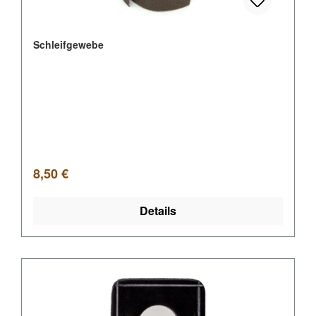
Schleifgewebe
Regulärer Preis:
8,50 €
Details