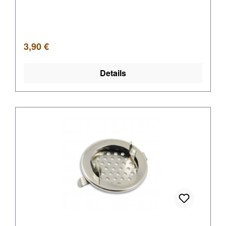
Regulärer Preis:
3,90 €
Details